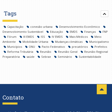
Tags
Capacitação
conexão urbana
Desenvolvimento Econômico
Desenvolvimento Sustentável
Educação
EMDS
Finanças
FNP
Fórum
III EMDS
ISS
IV EMDS
Mais Médicos
Meio
Ambiente
Mobilidade Urbana
Mudanças climáticas
Municipalismo
Municípios
ONU
Pacto Federativo
precatórios
Prefeitos
Reforma Tributária
Reunião
Reunião Geral
Reunião Regional
Preparatória
saúde
Sebrae
Seminário
Sustentabilidade
Contato