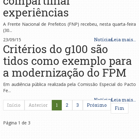
compartilhar
experiências
A Frente Nacional de Prefeitos (FNP) recebeu, nesta quarta-feira
(30...
23/09/15
Notícias
Leia mais...
Critérios do g100 são
tidos como exemplo para
a modernização do FPM
Em audiência pública realizada pela Comissão Especial do Pacto
Fe...
Notícias
Leia mais...
Início
Anterior
1
2
3
Próximo
Fim
Página 1 de 3