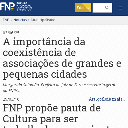
Filie-se
FNP
›
Notícias
›
Municipalismo
03/06/25
A importância da
coexistência de
associações de grandes e
pequenas cidades
Margarida Salomão, Prefeita de Juiz de Fora e secretária-geral
da FNP
<...
29/03/16
Artigos
Leia mais...
FNP propõe pauta de
Cultura para ser