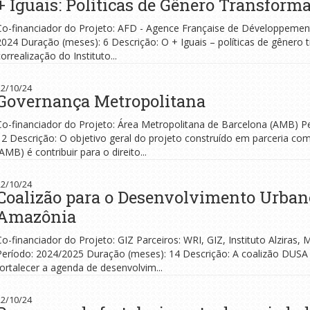
+ Iguais: Políticas de Gênero Transform
Co-financiador do Projeto: AFD - Agence Française de Développement P
2024 Duração (meses): 6 Descrição: O + Iguais – políticas de gênero
correalização do Instituto...
22/10/24
Governança Metropolitana
Co-financiador do Projeto: Área Metropolitana de Barcelona (AMB) P
12 Descrição: O objetivo geral do projeto construído em parceria co
(AMB) é contribuir para o direito...
22/10/24
Coalizão para o Desenvolvimento Urban
Amazônia
Co-financiador do Projeto: GIZ Parceiros: WRI, GIZ, Instituto Alzir
Período: 2024/2025 Duração (meses): 14 Descrição: A coalizão DUSA é
fortalecer a agenda de desenvolvim...
22/10/24