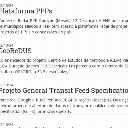
22/10/24
Plataforma PPPs
Parceiros: Radar PPP Duração (Meses): 12 Descrição: A FNP possui 
os municípios filiados à FNP têm acesso à plataforma radar de proje
projetos de PPPs e concessões do país...
22/10/24
GeoReDUS
Co-financiador do projeto: Centro de Estudos da Metrópole (CEM) Pa
2024 Duração (Meses): 13 Descrição: Em parceria com o Centro de E
Instituto ORI:ORO, a FNP desenvolve,...
22/10/24
Projeto General Transit Feed Specificati
Parceiros: Google e Bus2 Período: 2024 Duração (Meses): 12 Descrição:
aprimoramento e abertura de dados de transporte público coletivo n
Specification (GTFS), promovida pela F...
22/10/24