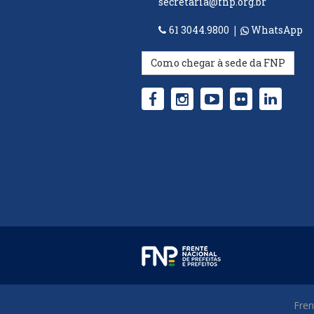
secretaria@fnp.org.br
61 3044.9800
|
WhatsApp
Como chegar à sede da FNP
Fren