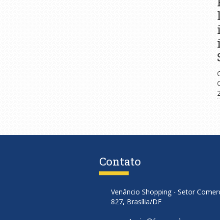
Contato
Venâncio Shopping - Setor Comerci
827, Brasília/DF