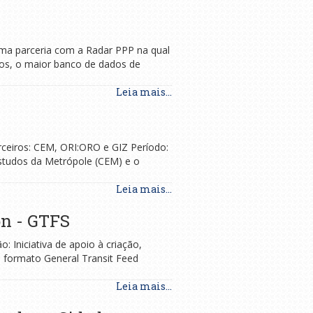
uma parceria com a Radar PPP na qual
tos, o maior banco de dados de
Leia mais...
rceiros: CEM, ORI:ORO e GIZ Período:
studos da Metrópole (CEM) e o
Leia mais...
on - GTFS
 Iniciativa de apoio à criação,
o formato General Transit Feed
Leia mais...