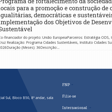
Programa de fortalecimento da sociedade
locais para a promoção e construção de c
igualitárias, democráticas e sustentáveis
implementação dos Objetivos de Desen
Sustentável
Co-financiador do projeto: União EuropeiaParceiros: Estratégia ODS, 
Cruz Realização: Programa Cidades Sustentáveis, Instituto Cidades Su
2026Duração (Meses): 36Descrição:...
FNP
Filie-se
al Sul, Bloco B50, 8º andar, sala
Internacional