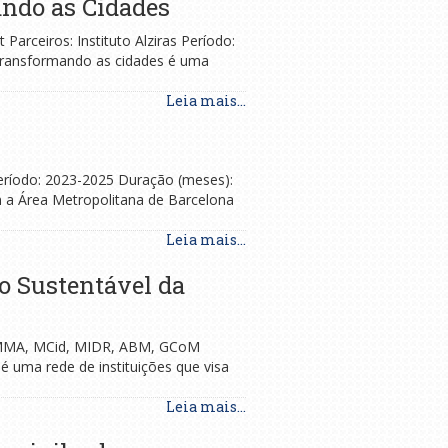
ando as Cidades
arceiros: Instituto Alziras Período:
 transformando as cidades é uma
Leia mais...
eríodo: 2023-2025 Duração (meses):
m a Área Metropolitana de Barcelona
Leia mais...
o Sustentável da
as, MMA, MCid, MIDR, ABM, GCoM
 uma rede de instituições que visa
Leia mais...