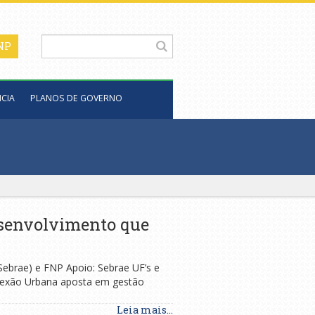
CIA
PLANOS DE GOVERNO
esenvolvimento que
Sebrae) e FNP Apoio: Sebrae UF’s e
onexão Urbana aposta em gestão
Leia mais...