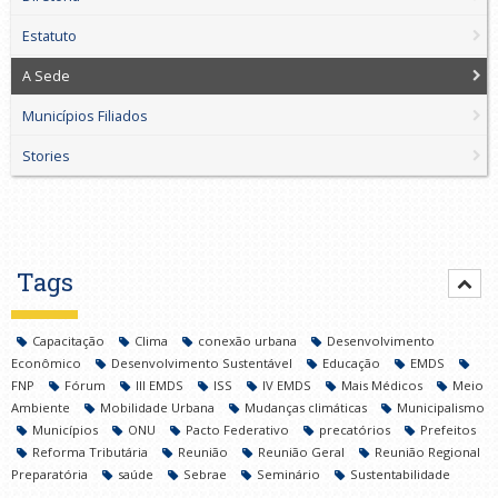
Estatuto
A Sede
Municípios Filiados
Stories
Tags
Capacitação
Clima
conexão urbana
Desenvolvimento
Econômico
Desenvolvimento Sustentável
Educação
EMDS
FNP
Fórum
III EMDS
ISS
IV EMDS
Mais Médicos
Meio
Ambiente
Mobilidade Urbana
Mudanças climáticas
Municipalismo
Municípios
ONU
Pacto Federativo
precatórios
Prefeitos
Reforma Tributária
Reunião
Reunião Geral
Reunião Regional
Preparatória
saúde
Sebrae
Seminário
Sustentabilidade