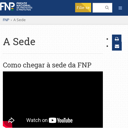
Filie-se
FNP
›
A Sede
A Sede
Como chegar à sede da FNP