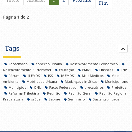
Início
Anterior
1
2
Próximo
Fim
Página 1 de 2
Tags
Capacitação
conexão urbana
Desenvolvimento Econômico
Desenvolvimento Sustentável
Educação
EMDS
Finanças
FNP
Fórum
III EMDS
ISS
IV EMDS
Mais Médicos
Meio
Ambiente
Mobilidade Urbana
Mudanças climáticas
Municipalismo
Municípios
ONU
Pacto Federativo
precatórios
Prefeitos
Reforma Tributária
Reunião
Reunião Geral
Reunião Regional
Preparatória
saúde
Sebrae
Seminário
Sustentabilidade