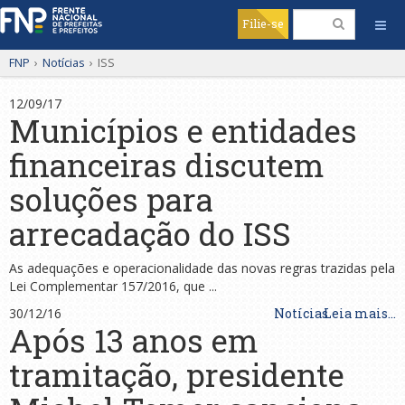
Filie-se
FNP
›
Notícias
›
ISS
12/09/17
Municípios e entidades
financeiras discutem
soluções para
arrecadação do ISS
As adequações e operacionalidade das novas regras trazidas pela
Lei Complementar 157/2016, que ...
30/12/16
Notícias
Leia mais...
Após 13 anos em
tramitação, presidente