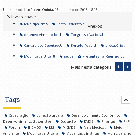
Última modificação em Quinta, 18 de Junho de 2015, 18:16
Palavras-chave
Municipalismo
Pacto Federativo
Anexos
desenvolvimento local
Congresso Nacional
Câmara dos Deputados
Senado Federal
precatórios
Mobilidade Urbana
saúde
Presentes_na_Reuniao.pdf
Mais nesta categoria:
Tags
Capacitação
conexão urbana
Desenvolvimento Econômico
Desenvolvimento Sustentável
Educação
EMDS
Finanças
FNP
Fórum
III EMDS
ISS
IV EMDS
Mais Médicos
Meio
Ambiente
Mobilidade Urbana
Mudanças climáticas
Municipalismo