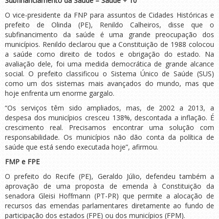
Subfinanciamento da Saúde – Saúde + 10
O vice-presidente da FNP para assuntos de Cidades Históricas e
prefeito de Olinda (PE), Renildo Calheiros, disse que o
subfinancimento da saúde é uma grande preocupação dos
municípios. Renildo declarou que a Constituição de 1988 colocou
a saúde como direito de todos e obrigação do estado. Na
avaliação dele, foi uma medida democrática de grande alcance
social. O prefeito classificou o Sistema Único de Saúde (SUS)
como um dos sistemas mais avançados do mundo, mas que
hoje enfrenta um enorme gargalo.
“Os serviços têm sido ampliados, mas, de 2002 a 2013, a
despesa dos municípios cresceu 138%, descontada a inflação. É
crescimento real. Precisamos encontrar uma solução com
responsabilidade. Os municípios não dão conta da política de
saúde que está sendo executada hoje”, afirmou.
FMP e FPE
O prefeito do Recife (PE), Geraldo Júlio, defendeu também a
aprovação de uma proposta de emenda à Constituição da
senadora Gleisi Hoffmann (PT-PR) que permite a alocação de
recursos das emendas parlamentares diretamente ao fundo de
participação dos estados (FPE) ou dos municípios (FPM).