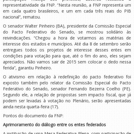
representatividade da FNP. “Nesta reunião, a FNP representa um
em cada quatro brasileiros, e um em cada três reais do PIB
nacional”, rematou.
O senador Walter Pinheiro (BA), presidente da Comissão Especial
do Pacto Federativo do Senado, se mostrou solidário às
reivindicações. “Chegou a hora de votarmos as matérias de
interesse dos estados e municípios. Até dia 8 de setembro serão
entregues todos os projetos de interesse desses entes em
condições para votação para que, até o fim do ano, eles sejam
apreciados. Não vamos sair de 2015 sem colocar o dedo nessa
ferida”, garantiu Pinheiro.
O ativismo em relação à redefinição do pacto federativo foi
exposto também pelo relator da Comissão Especial do Pacto
Federativo do Senado, senador Fernando Bezerra Coelho (PE).
Segundo ele, a relação de propostas sem impacto fiscal, que já
podem ser levadas à votação no Plenário, serão apresentadas
ainda nesta quarta-feira (17).
Pontos do documento da FNP:
Aprimoramento do diálogo entre os entes federados
A instituição de uma Mesa Federativa Plena, com participação de