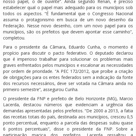
nosso papel, o de ouvinte”. Ainda segundo Renan, é preciso
estabelecer qual o papel mais adequado para os municípios sob
todos os aspectos. “É fundamental que o Congresso Nacional
assuma o protagonismo em busca de um novo desenho da
Federação. Nesse novo desenho, com um novo papel para os
municípios, são os prefeitos que devem apontar esse caminho”,
completou.
Para o presidente da Câmara, Eduardo Cunha, o momento é
propício para discutir o pacto federativo. O deputado declarou
que é imperioso trabalhar para solucionar os problemas mais
graves enfrentados pelos municípios e escalonar as necessidades
por ordem de prioridade. “A PEC 172/2012, que proíbe a criação
de obrigações para os entes federados sem a indicação da fonte
dos recursos necessários, deve ser votada na Câmara ainda no
primeiro semestre”, assegurou Cunha.
O presidente da FNP e prefeito de Belo Horizonte (MG), Marcio
Lacerda, destacou números que evidenciam a urgência das
demandas apresentadas pelos prefeitos. “De 2000 a 2013, a fatia
das receitas totais do país, destinada aos municípios, cresceu 0,5
ponto percentual, enquanto a parcela das despesas subiu quase
6 pontos percentuais”, disse o presidente da FNP. Sobre a
participação maciça dos prefeitos, Lacerda ressaltou a