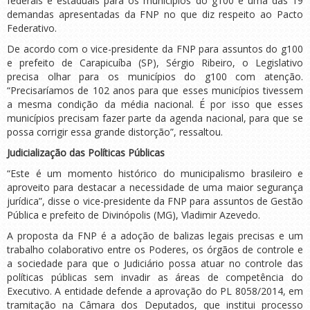
federais e estaduais para os municípios do g100 é uma das 19
demandas apresentadas da FNP no que diz respeito ao Pacto
Federativo.
De acordo com o vice-presidente da FNP para assuntos do g100
e prefeito de Carapicuíba (SP), Sérgio Ribeiro, o Legislativo
precisa olhar para os municípios do g100 com atenção.
“Precisaríamos de 102 anos para que esses municípios tivessem
a mesma condição da média nacional. É por isso que esses
municípios precisam fazer parte da agenda nacional, para que se
possa corrigir essa grande distorção”, ressaltou.
Judicialização das Políticas Públicas
“Este é um momento histórico do municipalismo brasileiro e
aproveito para destacar a necessidade de uma maior segurança
jurídica”, disse o vice-presidente da FNP para assuntos de Gestão
Pública e prefeito de Divinópolis (MG), Vladimir Azevedo.
A proposta da FNP é a adoção de balizas legais precisas e um
trabalho colaborativo entre os Poderes, os órgãos de controle e
a sociedade para que o Judiciário possa atuar no controle das
políticas públicas sem invadir as áreas de competência do
Executivo. A entidade defende a aprovação do PL 8058/2014, em
tramitação na Câmara dos Deputados, que institui processo