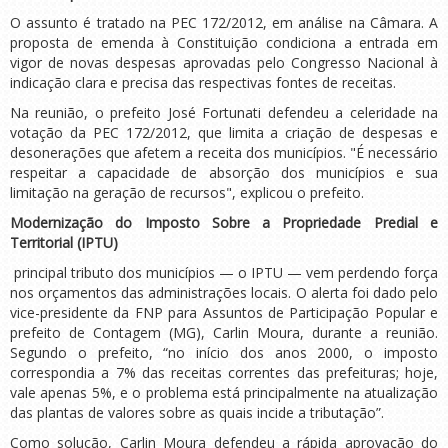
O assunto é tratado na PEC 172/2012, em análise na Câmara. A
proposta de emenda à Constituição condiciona a entrada em
vigor de novas despesas aprovadas pelo Congresso Nacional à
indicação clara e precisa das respectivas fontes de receitas.
Na reunião, o prefeito José Fortunati defendeu a celeridade na
votação da PEC 172/2012, que limita a criação de despesas e
desonerações que afetem a receita dos municípios. "É necessário
respeitar a capacidade de absorção dos municípios e sua
limitação na geração de recursos", explicou o prefeito.
Modernização do Imposto Sobre a Propriedade Predial e
Territorial (IPTU)
principal tributo dos municípios — o IPTU — vem perdendo força
nos orçamentos das administrações locais. O alerta foi dado pelo
vice-presidente da FNP para Assuntos de Participação Popular e
prefeito de Contagem (MG), Carlin Moura, durante a reunião.
Segundo o prefeito, “no início dos anos 2000, o imposto
correspondia a 7% das receitas correntes das prefeituras; hoje,
vale apenas 5%, e o problema está principalmente na atualização
das plantas de valores sobre as quais incide a tributação”.
Como solução, Carlin Moura defendeu a rápida aprovação do