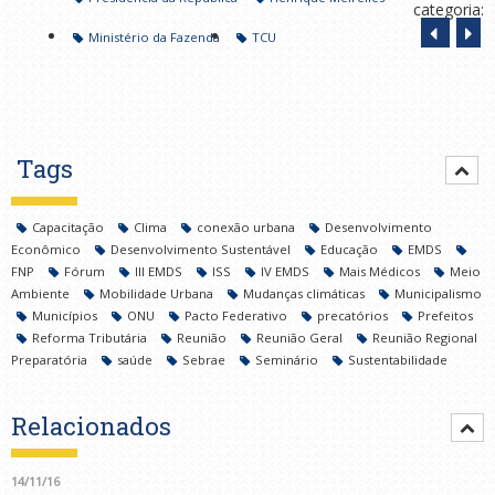
categoria:
Ministério da Fazenda
TCU
Tags
Capacitação
Clima
conexão urbana
Desenvolvimento
Econômico
Desenvolvimento Sustentável
Educação
EMDS
FNP
Fórum
III EMDS
ISS
IV EMDS
Mais Médicos
Meio
Ambiente
Mobilidade Urbana
Mudanças climáticas
Municipalismo
Municípios
ONU
Pacto Federativo
precatórios
Prefeitos
Reforma Tributária
Reunião
Reunião Geral
Reunião Regional
Preparatória
saúde
Sebrae
Seminário
Sustentabilidade
Relacionados
14/11/16