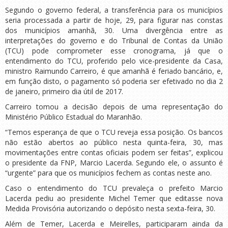
Segundo o governo federal, a transferência para os municípios
seria processada a partir de hoje, 29, para figurar nas constas
dos municípios amanhã, 30. Uma divergência entre as
interpretações do governo e do Tribunal de Contas da União
(TCU) pode comprometer esse cronograma, já que o
entendimento do TCU, proferido pelo vice-presidente da Casa,
ministro Raimundo Carreiro, é que amanhã é feriado bancário, e,
em função disto, o pagamento só poderia ser efetivado no dia 2
de janeiro, primeiro dia útil de 2017.
Carreiro tomou a decisão depois de uma representação do
Ministério Público Estadual do Maranhão.
“Temos esperança de que o TCU reveja essa posição. Os bancos
não estão abertos ao público nesta quinta-feira, 30, mas
movimentações entre contas oficiais podem ser feitas”, explicou
o presidente da FNP, Marcio Lacerda. Segundo ele, o assunto é
“urgente” para que os municípios fechem as contas neste ano.
Caso o entendimento do TCU prevaleça o prefeito Marcio
Lacerda pediu ao presidente Michel Temer que editasse nova
Medida Provisória autorizando o depósito nesta sexta-feira, 30.
Além de Temer, Lacerda e Meirelles, participaram ainda da