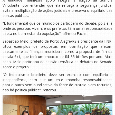
A entidade manifesta apoio integral à edição da Súmula
Vinculante, por entender que ela reforça a segurança jurídica,
evita a multiplicação de ações judiciais e preserva o equilíbrio das
contas públicas.
“É fundamental que os municípios participem do debate, pois é lá
onde as pessoas vivem, e os prefeitos têm uma responsabilidade
direta no bem-estar da população”, afirmou Fachin.
Sebastião Melo, prefeito de Porto Alegre/RS e presidente da FNP,
citou exemplos de propostas em tramitação que afetam
diretamente as finanças municipais, como a proposta de fim da
escala 6x1, que terá um impacto de R$ 35 bilhões por ano. Mais
cedo, Melo participou da sessão temática de debates no Senado
sobre o projeto.
“O federalismo brasileiro deve ser exercido com equilíbrio e
independência, sem que um ente imponha responsabilidades
para o outro sem o indicativo da fonte de custeio. Sem recursos,
não há política pública”, reiterou.