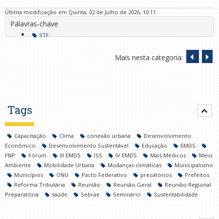
Última modificação em Quinta, 02 de Julho de 2026, 10:11
Palavras-chave
STF
Mais nesta categoria:
Tags
Capacitação
Clima
conexão urbana
Desenvolvimento
Econômico
Desenvolvimento Sustentável
Educação
EMDS
FNP
Fórum
III EMDS
ISS
IV EMDS
Mais Médicos
Meio
Ambiente
Mobilidade Urbana
Mudanças climáticas
Municipalismo
Municípios
ONU
Pacto Federativo
precatórios
Prefeitos
Reforma Tributária
Reunião
Reunião Geral
Reunião Regional
Preparatória
saúde
Sebrae
Seminário
Sustentabilidade