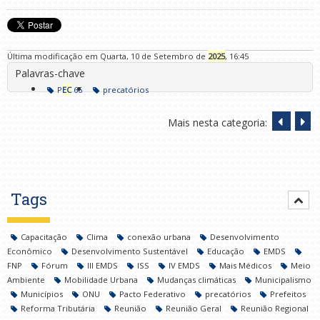
Última modificação em Quarta, 10 de Setembro de
2025
, 16:45
Palavras-chave
P
EC
66
precatórios
Mais nesta categoria:
Tags
Capacitação
Clima
conexão urbana
Desenvolvimento
Econômico
Desenvolvimento Sustentável
Educação
EMDS
FNP
Fórum
III EMDS
ISS
IV EMDS
Mais Médicos
Meio
Ambiente
Mobilidade Urbana
Mudanças climáticas
Municipalismo
Municípios
ONU
Pacto Federativo
precatórios
Prefeitos
Reforma Tributária
Reunião
Reunião Geral
Reunião Regional