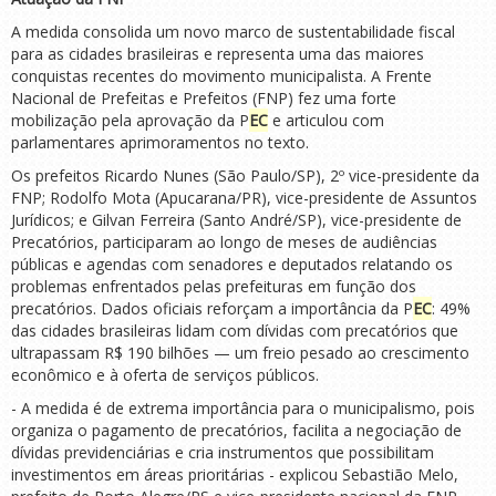
A medida consolida um novo marco de sustentabilidade fiscal
para as cidades brasileiras e representa uma das maiores
conquistas recentes do movimento municipalista. A Frente
Nacional de Prefeitas e Prefeitos (FNP) fez uma forte
mobilização pela aprovação da P
EC
e articulou com
parlamentares aprimoramentos no texto.
Os prefeitos Ricardo Nunes (São Paulo/SP), 2º vice-presidente da
FNP; Rodolfo Mota (Apucarana/PR), vice-presidente de Assuntos
Jurídicos; e Gilvan Ferreira (Santo André/SP), vice-presidente de
Precatórios, participaram ao longo de meses de audiências
públicas e agendas com senadores e deputados relatando os
problemas enfrentados pelas prefeituras em função dos
precatórios. Dados oficiais reforçam a importância da P
EC
: 49%
das cidades brasileiras lidam com dívidas com precatórios que
ultrapassam R$ 190 bilhões — um freio pesado ao crescimento
econômico e à oferta de serviços públicos.
- A medida é de extrema importância para o municipalismo, pois
organiza o pagamento de precatórios, facilita a negociação de
dívidas previdenciárias e cria instrumentos que possibilitam
investimentos em áreas prioritárias - explicou Sebastião Melo,