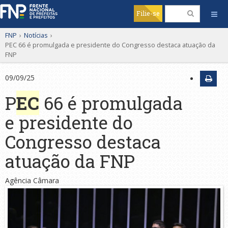
Filie-se
FNP
›
Notícias
›
PEC 66 é promulgada e presidente do Congresso destaca atuação da
FNP
09/09/25
P
EC
66 é promulgada
e presidente do
Congresso destaca
atuação da FNP
Agência Câmara