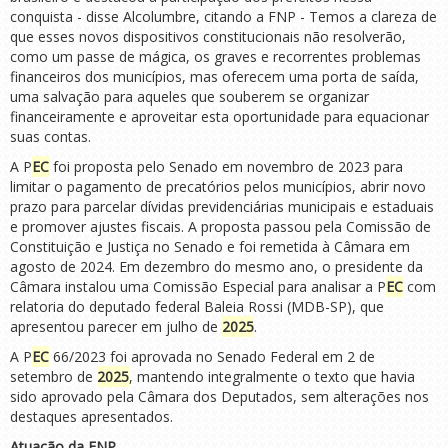
conquista - disse Alcolumbre, citando a FNP - Temos a clareza de
que esses novos dispositivos constitucionais não resolverão,
como um passe de mágica, os graves e recorrentes problemas
financeiros dos municípios, mas oferecem uma porta de saída,
uma salvação para aqueles que souberem se organizar
financeiramente e aproveitar esta oportunidade para equacionar
suas contas.
A P
EC
foi proposta pelo Senado em novembro de 2023 para
limitar o pagamento de precatórios pelos municípios, abrir novo
prazo para parcelar dívidas previdenciárias municipais e estaduais
e promover ajustes fiscais. A proposta passou pela Comissão de
Constituição e Justiça no Senado e foi remetida à Câmara em
agosto de 2024. Em dezembro do mesmo ano, o presidente da
Câmara instalou uma Comissão Especial para analisar a P
EC
com
relatoria do deputado federal Baleia Rossi (MDB-SP), que
apresentou parecer em julho de
2025
.
A P
EC
66/2023 foi aprovada no Senado Federal em 2 de
setembro de
2025
, mantendo integralmente o texto que havia
sido aprovado pela Câmara dos Deputados, sem alterações nos
destaques apresentados.
Atuação da FNP