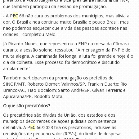
prefeito de Porto Alegre/RS e vice-presidente nacional da FNP,
que também participou da sessão de promulgação.
- A P
EC
66 não cura os problemas dos municípios, mas alivia a
dor. O Brasil ainda continua muito Brasília e pouco Brasil, mas
não podemos esquecer que a vida das pessoas acontece nas
cidades - completou Melo.
Já Ricardo Nunes, que representou a FNP na mesa da Câmara
durante a sessão solene, ressaltou: "A mensagem da FNP é de
muita alegria. A caminhada foi longa, a luta foi grande e hoje é o
dia da colheita. Esse processo foi democrático e discutido
amplamente"
Também participaram da promulgação os prefeitos de
SINOP/MT, Roberto Dorner; Valinhos/SP, Franklin Duarte; Rio
Branco/AC, Tião Bocalom; Santo André/SP, Gilvan Ferreira; e
Apucarana/PR, Rodolfo Mota.
O que são precatórios?
Os precatórios são dívidas da União, dos estados e dos
municípios decorrentes de ações judiciais com sentença
definitiva. A P
EC
66/2023 tira os precatórios, inclusive as
requisições de pequeno valor (RPVs), do limite de despesas