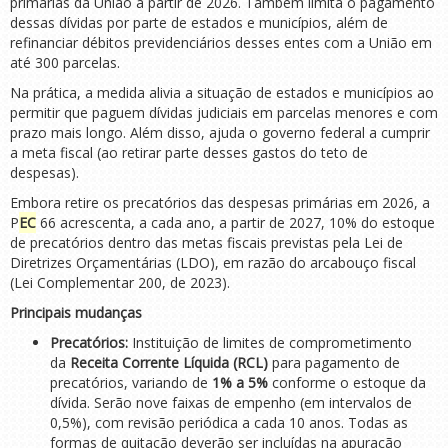
primárias da União a partir de 2026. Também limita o pagamento
dessas dívidas por parte de estados e municípios, além de
refinanciar débitos previdenciários desses entes com a União em
até 300 parcelas.
Na prática, a medida alivia a situação de estados e municípios ao
permitir que paguem dívidas judiciais em parcelas menores e com
prazo mais longo. Além disso, ajuda o governo federal a cumprir
a meta fiscal (ao retirar parte desses gastos do teto de
despesas).
Embora retire os precatórios das despesas primárias em 2026, a
P
EC
66 acrescenta, a cada ano, a partir de 2027, 10% do estoque
de precatórios dentro das metas fiscais previstas pela Lei de
Diretrizes Orçamentárias (LDO), em razão do arcabouço fiscal
(Lei Complementar 200, de 2023).
Principais mudanças
Precatórios:
Instituição de limites de comprometimento
da
Receita Corrente Líquida (RCL)
para pagamento de
precatórios, variando de
1% a 5%
conforme o estoque da
dívida. Serão nove faixas de empenho (em intervalos de
0,5%), com revisão periódica a cada 10 anos. Todas as
formas de quitação deverão ser incluídas na apuração