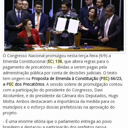
O Congresso Nacional promulgou nesta terça-feira (9/9) a
Emenda Constitucional (
EC
)
136
, que altera regras para o
pagamento de precatórios – dívidas a serem pagas pela
administração pública por conta de decisões judiciais. O texto
tem origem na
Proposta de Emenda à Constituição (P
EC
) 66/23,
a P
EC
dos Precatórios
. A sessão solene de promulgação contou
com a participação do presidente do Congresso, Davi
Alcolumbre, e do presidente da Câmara dos Deputados, Hugo
Motta. Ambos destacaram a importância da medida para os
municípios e o esforço dos/as prefeitos/as na aprovação do
projeto.
- É uma enorme vitória que o parlamento entrega ao povo
brasileiro e destacou a participação dos prefeitos nessa