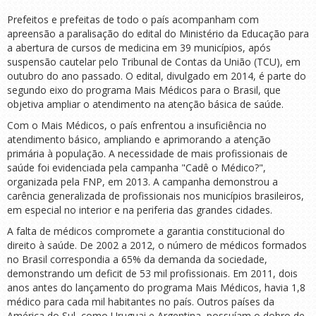
Prefeitos e prefeitas de todo o país acompanham com
apreensão a paralisação do edital do Ministério da Educação para
a abertura de cursos de medicina em 39 municípios, após
suspensão cautelar pelo Tribunal de Contas da União (TCU), em
outubro do ano passado. O edital, divulgado em 2014, é parte do
segundo eixo do programa Mais Médicos para o Brasil, que
objetiva ampliar o atendimento na atenção básica de saúde.
Com o Mais Médicos, o país enfrentou a insuficiência no
atendimento básico, ampliando e aprimorando a atenção
primária à população. A necessidade de mais profissionais de
saúde foi evidenciada pela campanha "Cadê o Médico?",
organizada pela FNP, em 2013. A campanha demonstrou a
carência generalizada de profissionais nos municípios brasileiros,
em especial no interior e na periferia das grandes cidades.
A falta de médicos compromete a garantia constitucional do
direito à saúde. De 2002 a 2012, o número de médicos formados
no Brasil correspondia a 65% da demanda da sociedade,
demonstrando um deficit de 53 mil profissionais. Em 2011, dois
anos antes do lançamento do programa Mais Médicos, havia 1,8
médico para cada mil habitantes no país. Outros países da
América do Sul, como Uruguai e Argentina, possuíam o dobro de