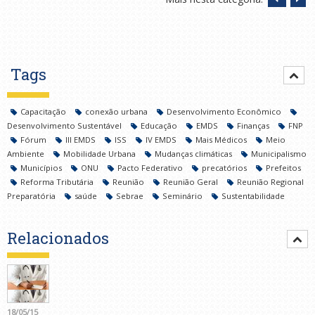
Tags
Capacitação
conexão urbana
Desenvolvimento Econômico
Desenvolvimento Sustentável
Educação
EMDS
Finanças
FNP
Fórum
III EMDS
ISS
IV EMDS
Mais Médicos
Meio
Ambiente
Mobilidade Urbana
Mudanças climáticas
Municipalismo
Municípios
ONU
Pacto Federativo
precatórios
Prefeitos
Reforma Tributária
Reunião
Reunião Geral
Reunião Regional
Preparatória
saúde
Sebrae
Seminário
Sustentabilidade
Relacionados
18/05/15