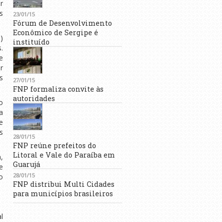
r
s
23/01/15
Fórum de Desenvolvimento
Econômico de Sergipe é
)
instituído
.
e
r
s
27/01/15
FNP formaliza convite às
autoridades
o
a
e
s
28/01/15
FNP reúne prefeitos do
Litoral e Vale do Paraíba em
,
Guarujá
e
28/01/15
o
FNP distribui Multi Cidades
para municípios brasileiros
l