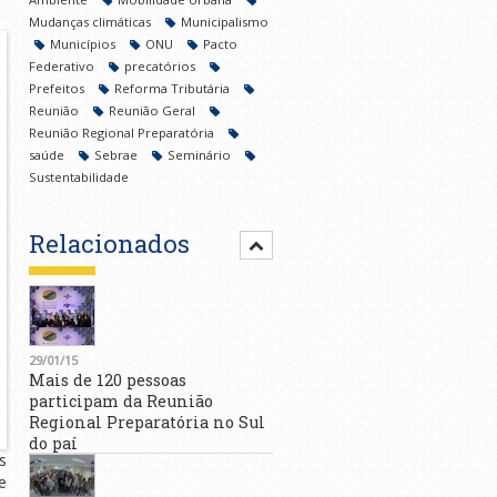
Mudanças climáticas
Municipalismo
Municípios
ONU
Pacto
Federativo
precatórios
Prefeitos
Reforma Tributária
Reunião
Reunião Geral
Reunião Regional Preparatória
saúde
Sebrae
Seminário
Sustentabilidade
Relacionados
29/01/15
Mais de 120 pessoas
participam da Reunião
Regional Preparatória no Sul
do paí
s
e