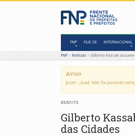
FNP
FILIE-SE
INTERNACIONAL
FNP
›
Notícias
›
Gilberto Kassab assume 
Aviso
JUser: :_load: Não foi possível carr
05/01/15
Gilberto Kassa
das Cidades