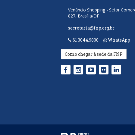
Venâncio Shopping - Setor Comerci
827, Brasília/DF
secretaria@fnp.org.br
61 3044.9800
|
WhatsApp
Como chegar à sede da FNP