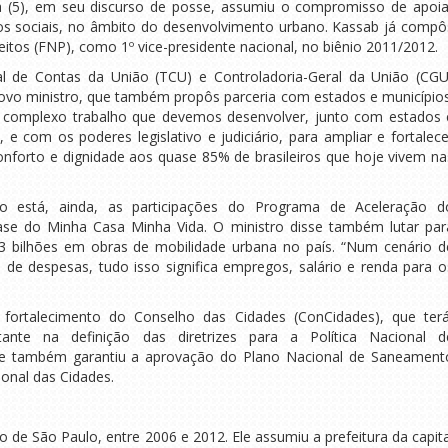
a (5), em seu discurso de posse, assumiu o compromisso de apoia
os sociais, no âmbito do desenvolvimento urbano. Kassab já compô
feitos (FNP), como 1º vice-presidente nacional, no biênio 2011/2012.
l de Contas da União (TCU) e Controladoria-Geral da União (CGU
novo ministro, que também propôs parceria com estados e municípios
 complexo trabalho que devemos desenvolver, junto com estados 
 e com os poderes legislativo e judiciário, para ampliar e fortalece
onforto e dignidade aos quase 85% de brasileiros que hoje vivem na
ão está, ainda, as participações do Programa de Aceleração d
fase do Minha Casa Minha Vida. O ministro disse também lutar par
43 bilhões em obras de mobilidade urbana no país. “Num cenário d
de despesas, tudo isso significa empregos, salário e renda para o
ortalecimento do Conselho das Cidades (ConCidades), que terá
ante na definição das diretrizes para a Política Nacional d
e também garantiu a aprovação do Plano Nacional de Saneament
ional das Cidades.
to de São Paulo, entre 2006 e 2012. Ele assumiu a prefeitura da capita