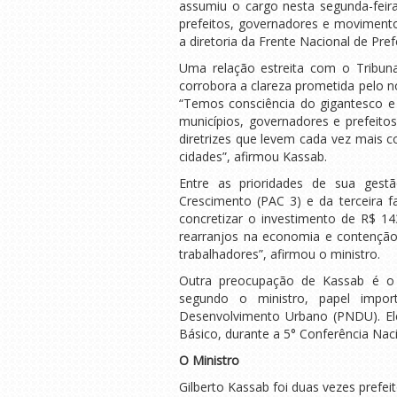
assumiu o cargo nesta segunda-feir
prefeitos, governadores e moviment
a diretoria da Frente Nacional de Pre
Uma relação estreita com o Tribuna
corrobora a clareza prometida pelo 
“Temos consciência do gigantesco e
municípios, governadores e prefeitos,
diretrizes que levem cada vez mais c
cidades”, afirmou Kassab.
Entre as prioridades de sua gest
Crescimento (PAC 3) e da terceira 
concretizar o investimento de R$ 1
rearranjos na economia e contenção 
trabalhadores”, afirmou o ministro.
Outra preocupação de Kassab é o f
segundo o ministro, papel import
Desenvolvimento Urbano (PNDU). El
Básico, durante a 5° Conferência Nac
O Ministro
Gilberto Kassab foi duas vezes prefei