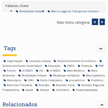
Palavras-chave
Mobilidade Urbana
Marco Legal do Transporte Coletivo
Mais nesta categoria:
Tags
Capacitação
conexão urbana
Desenvolvimento Econômico
Desenvolvimento Sustentável
Educação
EMDS
Finanças
FNP
Fórum
III EMDS
ISS
IV EMDS
Mais Médicos
Meio
Ambiente
Mobilidade Urbana
Mudanças climáticas
Municipalismo
Municípios
ONU
Pacto Federativo
precatórios
Prefeitos
Reforma Tributária
Reunião
Reunião Geral
Reunião Regional
Preparatória
saúde
Sebrae
Seminário
Sustentabilidade
Relacionados