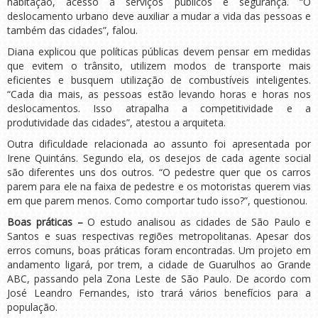
habitação, acesso a serviços públicos e segurança. “O
deslocamento urbano deve auxiliar a mudar a vida das pessoas e
também das cidades”, falou.
Diana explicou que políticas públicas devem pensar em medidas
que evitem o trânsito, utilizem modos de transporte mais
eficientes e busquem utilização de combustíveis inteligentes.
“Cada dia mais, as pessoas estão levando horas e horas nos
deslocamentos. Isso atrapalha a competitividade e a
produtividade das cidades”, atestou a arquiteta.
Outra dificuldade relacionada ao assunto foi apresentada por
Irene Quintáns. Segundo ela, os desejos de cada agente social
são diferentes uns dos outros. “O pedestre quer que os carros
parem para ele na faixa de pedestre e os motoristas querem vias
em que parem menos. Como comportar tudo isso?”, questionou.
Boas práticas –
O estudo analisou as cidades de São Paulo e
Santos e suas respectivas regiões metropolitanas. Apesar dos
erros comuns, boas práticas foram encontradas. Um projeto em
andamento ligará, por trem, a cidade de Guarulhos ao Grande
ABC, passando pela Zona Leste de São Paulo. De acordo com
José Leandro Fernandes, isto trará vários benefícios para a
população.