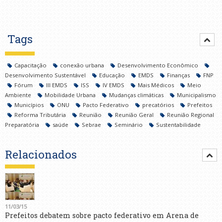
Tags
Capacitação
conexão urbana
Desenvolvimento Econômico
Desenvolvimento Sustentável
Educação
EMDS
Finanças
FNP
Fórum
III EMDS
ISS
IV EMDS
Mais Médicos
Meio
Ambiente
Mobilidade Urbana
Mudanças climáticas
Municipalismo
Municípios
ONU
Pacto Federativo
precatórios
Prefeitos
Reforma Tributária
Reunião
Reunião Geral
Reunião Regional
Preparatória
saúde
Sebrae
Seminário
Sustentabilidade
Relacionados
11/03/15
Prefeitos debatem sobre pacto federativo em Arena de