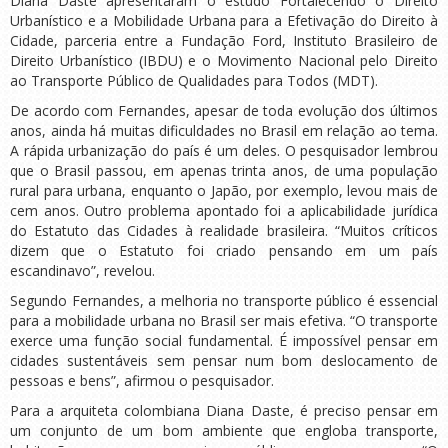
Diana Daste apresentaram o estudo Fortalecendo o Direito
Urbanístico e a Mobilidade Urbana para a Efetivação do Direito à
Cidade, parceria entre a Fundação Ford, Instituto Brasileiro de
Direito Urbanístico (IBDU) e o Movimento Nacional pelo Direito
ao Transporte Público de Qualidades para Todos (MDT).
De acordo com Fernandes, apesar de toda evolução dos últimos
anos, ainda há muitas dificuldades no Brasil em relação ao tema.
A rápida urbanização do país é um deles. O pesquisador lembrou
que o Brasil passou, em apenas trinta anos, de uma população
rural para urbana, enquanto o Japão, por exemplo, levou mais de
cem anos. Outro problema apontado foi a aplicabilidade jurídica
do Estatuto das Cidades à realidade brasileira. “Muitos críticos
dizem que o Estatuto foi criado pensando em um país
escandinavo”, revelou.
Segundo Fernandes, a melhoria no transporte público é essencial
para a mobilidade urbana no Brasil ser mais efetiva. “O transporte
exerce uma função social fundamental. É impossível pensar em
cidades sustentáveis sem pensar num bom deslocamento de
pessoas e bens”, afirmou o pesquisador.
Para a arquiteta colombiana Diana Daste, é preciso pensar em
um conjunto de um bom ambiente que engloba transporte,