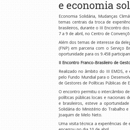
e economia sol
Economia Solidária, Mudanças Climá
temas centrais da troca de experiênc
brasileiros, durante o III Encontro 
7 a 9 de abril, no Centro de Convençõ
Além dos temas de interesse da deleg
(FNP) em parceria com o Serviço Br
oportunidade para os 9.458 participa
II Encontro Franco-Brasileiro de Gest
Realizado no âmbito do III EMDS, e 
pelo Fundo Mundial para o Desenvolv
de Gestores de Políticas Públicas de 
O encontro permitiu o intercâmbio de 
políticas públicas locais e nacionai
e brasileiros, esteve a oportunida
Solidária do Ministério do Trabalho 
Joaquim de Melo Neto.
Uma visita técnica a experiências de
encerrou no dia 10 de abril.