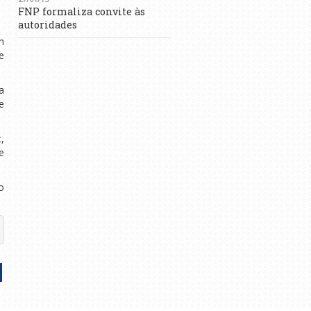
FNP formaliza convite às
autoridades
m
e
a
e
,
e
o