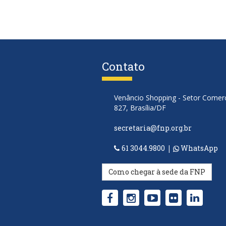
Contato
Venâncio Shopping - Setor Comerci
827, Brasília/DF
secretaria@fnp.org.br
61 3044.9800
|
WhatsApp
Como chegar à sede da FNP