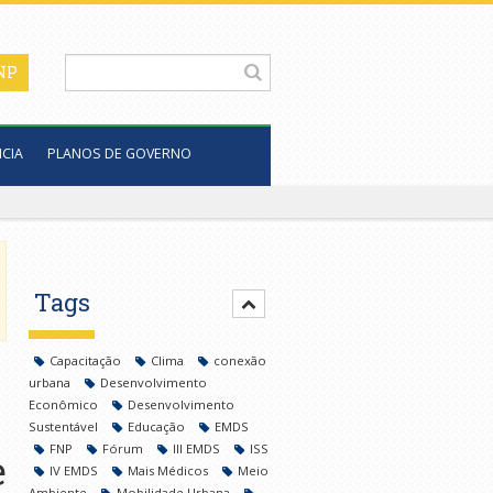
CIA
PLANOS DE GOVERNO
Tags
Capacitação
Clima
conexão
urbana
Desenvolvimento
Econômico
Desenvolvimento
Sustentável
Educação
EMDS
FNP
Fórum
III EMDS
ISS
e
IV EMDS
Mais Médicos
Meio
Ambiente
Mobilidade Urbana