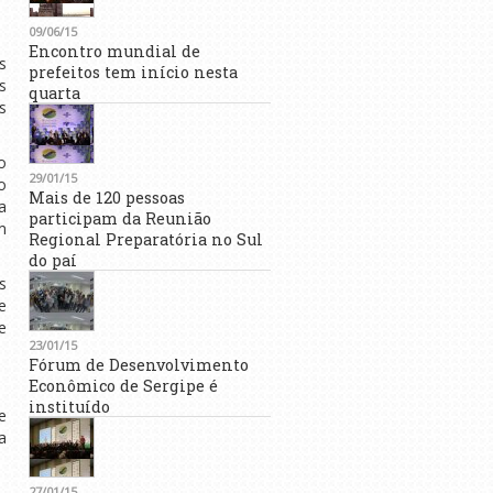
09/06/15
Encontro mundial de
s
prefeitos tem início nesta
s
quarta
s
o
29/01/15
o
Mais de 120 pessoas
a
participam da Reunião
m
Regional Preparatória no Sul
do paí
s
e
e
23/01/15
Fórum de Desenvolvimento
Econômico de Sergipe é
instituído
e
a
27/01/15