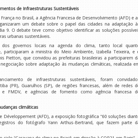
amentos de Infraestruturas Sustentáveis
França no Brasil, a Agência Francesa de Desenvolvimento (AFD) e a
rganizaram um debate sobre o papel das cidades na adaptação à
a 9. O debate teve como objetivo identificar as soluções possívei
uras urbanas sustentáveis.
 dos governos locais na agenda do clima, tanto local quant
, participaram a ministra do Meio Ambiente, Izabella Teixeira, e 
s Pietton, que convidou as prefeituras brasileiras a participarem d
e negociação sobre adaptação às mudanças climáticas, realizada e
ciamento de infraestruturas sustentáveis, foram convidado
itiba (PR), Guarulhos (SP), de regiões francesas, além de redes d
LEI e FMDV, e agências de fomento como agência francesa d
mudanças climáticas
e Développement (AFD), a exposição fotográfica “60 soluções diant
registros do fotógrafo Yann Arthus-Bertrand, que fazem parte d
 do ciclo “Caravana do clima no Brasil: em direção à COP21 em Paris”.