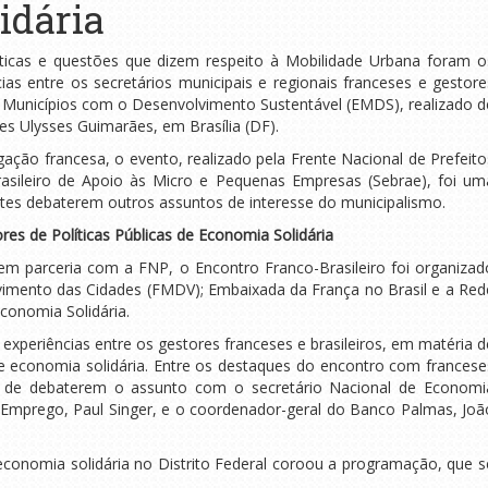
idária
ticas e questões que dizem respeito à Mobilidade Urbana foram o
ias entre os secretários municipais e regionais franceses e gestore
dos Municípios com o Desenvolvimento Sustentável (EMDS), realizado d
es Ulysses Guimarães, em Brasília (DF).
ação francesa, o evento, realizado pela Frente Nacional de Prefeito
asileiro de Apoio às Micro e Pequenas Empresas (Sebrae), foi um
ntes debaterem outros assuntos de interesse do municipalismo.
ores de Políticas Públicas de Economia Solidária
em parceria com a FNP, o Encontro Franco-Brasileiro foi organizad
imento das Cidades (FMDV); Embaixada da França no Brasil e a Red
Economia Solidária.
experiências entre os gestores franceses e brasileiros, em matéria d
s de economia solidária. Entre os destaques do encontro com francese
de de debaterem o assunto com o secretário Nacional de Economi
e Emprego, Paul Singer, e o coordenador-geral do Banco Palmas, Joã
 economia solidária no Distrito Federal coroou a programação, que s