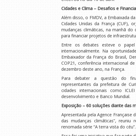
Cidades e Clima – Desafios e Financi
Além disso, o FMDV, a Embaixada da 
Cidades Unidas da França (CUF), o
mudanças climáticas, na manhã do di
para financiar projetos de infraestrut
Entre os debates esteve o papel
internacionalmente. Na oportunidade
Embaixador da França do Brasil, Deni
COP21, conferência internacional d
dezembro deste ano, na França.
Para debater a questão do finan
representantes da prefeitura de Cur
cidades internacionais como IC
desenvolvimento e Banco Mundial.
Exposição – 60 soluções diante das 
Apresentada pela Agence Française d
das mudanças climáticas”, reuniu 
renomada série “A terra vista do céu”.
Essa foi uma iniciativa que faz parte