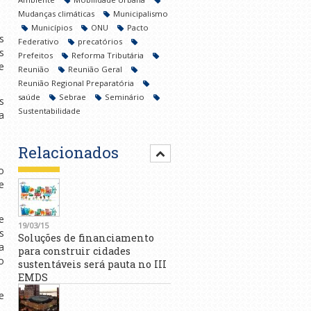
Mudanças climáticas
Municipalismo
Municípios
ONU
Pacto
s
Federativo
precatórios
s
Prefeitos
Reforma Tributária
e
Reunião
Reunião Geral
Reunião Regional Preparatória
saúde
Sebrae
Seminário
s
Sustentabilidade
a
Relacionados
o
e
e
19/03/15
s
Soluções de financiamento
a
para construir cidades
o
sustentáveis será pauta no III
EMDS
e