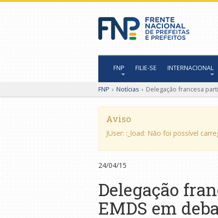
FNP
FILIE-SE
INTERNACIONAL
FNP
›
Notícias
›
Delegação francesa parti
Aviso
JUser: :_load: Não foi possível carr
24/04/15
Delegação franc
EMDS em debat