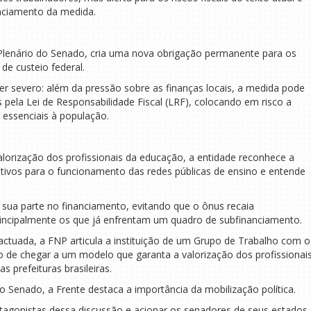
anciamento da medida.
 Plenário do Senado, cria uma nova obrigação permanente para os
de custeio federal.
ser severo: além da pressão sobre as finanças locais, a medida pode
 pela Lei de Responsabilidade Fiscal (LRF), colocando em risco a
 essenciais à população.
alorização dos profissionais da educação, a entidade reconhece a
ativos para o funcionamento das redes públicas de ensino e entende
sua parte no financiamento, evitando que o ônus recaia
rincipalmente os que já enfrentam um quadro de subfinanciamento.
pactuada, a FNP articula a instituição de um Grupo de Trabalho com o
vo de chegar a um modelo que garanta a valorização dos profissionai
s prefeituras brasileiras.
o Senado, a Frente destaca a importância da mobilização política.
rotagonistas dessa discussão e acionar os senadores de seus estados,