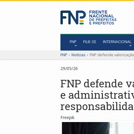
FNP
FILIE-SE
INTERNACIONAL
FNP
›
Notícias
›
FNP defende valorização
29/05/26
FNP defende va
e administrat
responsabilida
Freepik