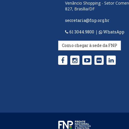
Venâncio Shopping - Setor Comerci
827, Brasília/DF
secretaria@fnp.org.br
61 3044.9800
|
WhatsApp
Como chegar à sede da FNP