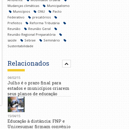
Mudanças climáticas
Municipalismo
Municípios
ONU
Pacto
Federativo
precatórios
Prefeitos
Reforma Tributária
Reunião
Reunião Geral
Reunião Regional Preparatória
saúde
Sebrae
Seminário
Sustentabilidade
Relacionados
04/02/15
Julho é o prazo final para
estados e municípios criarem
seus planos de educação
15/04/15
Educação à distância: FNP e
Unicesumar firmam convênio