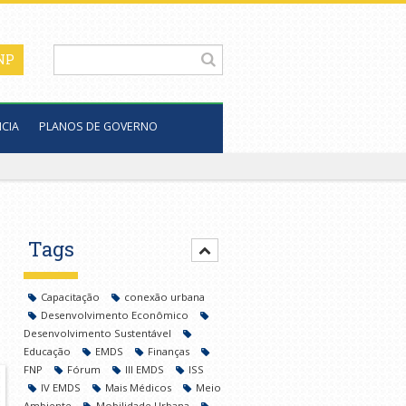
CIA
PLANOS DE GOVERNO
Tags
Capacitação
conexão urbana
Desenvolvimento Econômico
Desenvolvimento Sustentável
Educação
EMDS
Finanças
FNP
Fórum
III EMDS
ISS
IV EMDS
Mais Médicos
Meio
Ambiente
Mobilidade Urbana