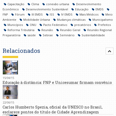
Capacitação
Clima
conexão urbana
Desenvolvimento
Econômico
Desenvolvimento Sustentável
Educação
EMDS
FNP
Fórum
III EMDS
ISS
IV EMDS
Mais Médicos
Meio
Ambiente
Mobilidade Urbana
Mudanças climáticas
Municipalismo
Municípios
ONU
Pacto Federativo
precatórios
Prefeitos
Reforma Tributária
Reunião
Reunião Geral
Reunião Regional
Preparatória
saúde
Sebrae
Seminário
Sustentabilidade
Relacionados
15/04/15
Educação à distância: FNP e Unicesumar firmam convênio
22/06/15
Carlos Humberto Spezia, oficial da UNESCO no Brasil,
esclarece pontos do título de Cidade Aprendizagem