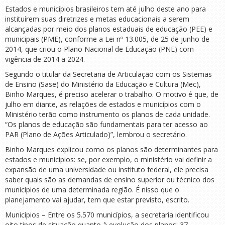
Estados e municípios brasileiros tem até julho deste ano para
instituírem suas diretrizes e metas educacionais a serem
alcançadas por meio dos planos estaduais de educação (PEE) e
municipais (PME), conforme a Lei nº 13.005, de 25 de junho de
2014, que criou o Plano Nacional de Educação (PNE) com
vigência de 2014 a 2024.
Segundo o titular da Secretaria de Articulação com os Sistemas
de Ensino (Sase) do Ministério da Educação e Cultura (Mec),
Binho Marques, é preciso acelerar o trabalho. O motivo é que, de
julho em diante, as relações de estados e municípios com o
Ministério terão como instrumento os planos de cada unidade.
“Os planos de educação são fundamentais para ter acesso ao
PAR (Plano de Ações Articulado)”, lembrou o secretário.
Binho Marques explicou como os planos são determinantes para
estados e municípios: se, por exemplo, o ministério vai definir a
expansão de uma universidade ou instituto federal, ele precisa
saber quais são as demandas de ensino superior ou técnico dos
municípios de uma determinada região. É nisso que o
planejamento vai ajudar, tem que estar previsto, escrito.
Municípios – Entre os 5.570 municípios, a secretaria identificou
oito tipos de situação quanto à evolução dos planos: 37