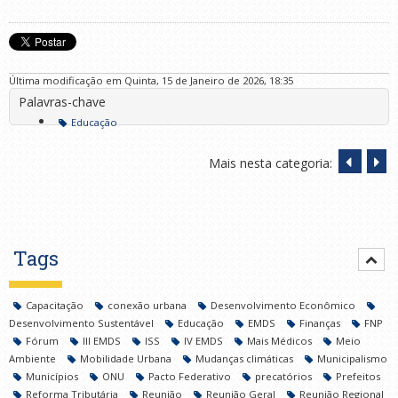
Última modificação em Quinta, 15 de Janeiro de 2026, 18:35
Palavras-chave
Educação
Mais nesta categoria:
Tags
Capacitação
conexão urbana
Desenvolvimento Econômico
Desenvolvimento Sustentável
Educação
EMDS
Finanças
FNP
Fórum
III EMDS
ISS
IV EMDS
Mais Médicos
Meio
Ambiente
Mobilidade Urbana
Mudanças climáticas
Municipalismo
Municípios
ONU
Pacto Federativo
precatórios
Prefeitos
Reforma Tributária
Reunião
Reunião Geral
Reunião Regional