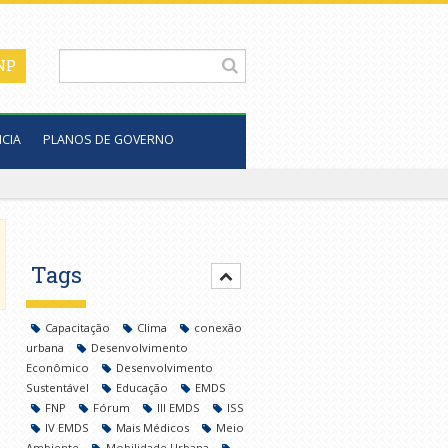
CIA
PLANOS DE GOVERNO
Tags
Capacitação
Clima
conexão
urbana
Desenvolvimento
Econômico
Desenvolvimento
Sustentável
Educação
EMDS
FNP
Fórum
III EMDS
ISS
IV EMDS
Mais Médicos
Meio
Ambiente
Mobilidade Urbana