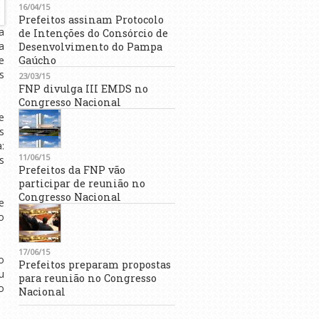
16/04/15
Prefeitos assinam Protocolo
a
de Intenções do Consórcio de
a
Desenvolvimento do Pampa
e
Gaúcho
s
23/03/15
FNP divulga III EMDS no
Congresso Nacional
e
s
:
11/06/15
s
Prefeitos da FNP vão
participar de reunião no
Congresso Nacional
e
o
17/06/15
o
Prefeitos preparam propostas
u
para reunião no Congresso
o
Nacional