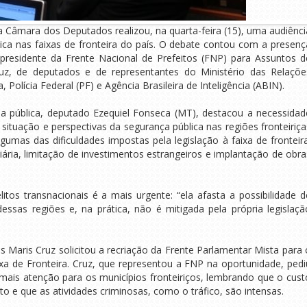
 Câmara dos Deputados realizou, na quarta-feira (15), uma audiênci
blica nas faixas de fronteira do país. O debate contou com a presenç
-presidente da Frente Nacional de Prefeitos (FNP) para Assuntos d
ruz, de deputados e de representantes do Ministério das Relaçõe
 Polícia Federal (PF) e Agência Brasileira de Inteligência (ABIN).
a pública, deputado Ezequiel Fonseca (MT), destacou a necessidad
situação e perspectivas da segurança pública nas regiões fronteiriça
umas das dificuldades impostas pela legislação à faixa de fronteira
diária, limitação de investimentos estrangeiros e implantação de obra
itos transnacionais é a mais urgente: “ela afasta a possibilidade d
ssas regiões e, na prática, não é mitigada pela própria legislaçã
is Maris Cruz solicitou a recriação da Frente Parlamentar Mista para 
a de Fronteira. Cruz, que representou a FNP na oportunidade, pedi
ais atenção para os municípios fronteiriços, lembrando que o cust
lto e que as atividades criminosas, como o tráfico, são intensas.