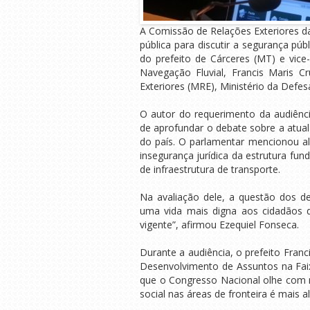
A Comissão de Relações Exteriores da
pública para discutir a segurança pú
do prefeito de Cárceres (MT) e vice
Navegação Fluvial, Francis Maris C
Exteriores (MRE), Ministério da Defesa,
O autor do requerimento da audiênci
de aprofundar o debate sobre a atual 
do país. O parlamentar mencionou alg
insegurança jurídica da estrutura fun
de infraestrutura de transporte.
Na avaliação dele, a questão dos del
uma vida mais digna aos cidadãos de
vigente”, afirmou Ezequiel Fonseca.
Durante a audiência, o prefeito Franc
Desenvolvimento de Assuntos na Faix
que o Congresso Nacional olhe com m
social nas áreas de fronteira é mais a