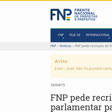
FNP
FILIE-SE
INTERNACIONAL
FNP
›
Notícias
›
FNP pede recriação de f
Aviso
JUser: :_load: Não foi possível carr
16/04/15
FNP pede recri
parlamentar p