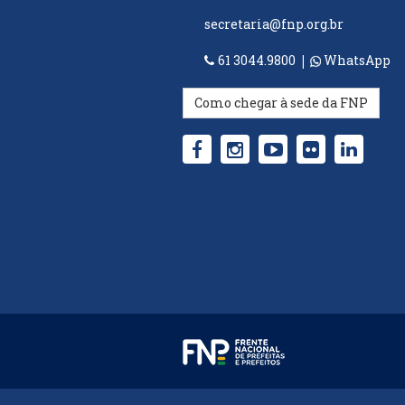
secretaria@fnp.org.br
61 3044.9800
|
WhatsApp
Como chegar à sede da FNP