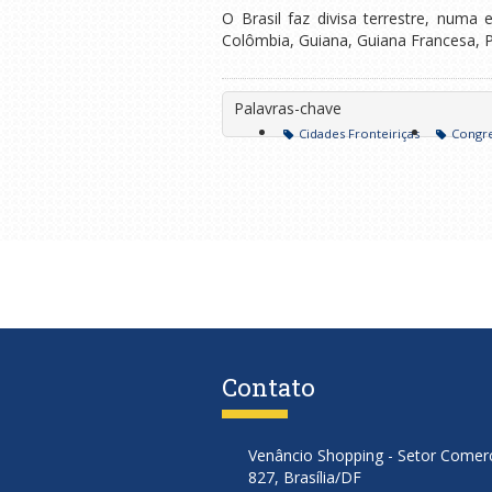
O Brasil faz divisa terrestre, numa 
Colômbia, Guiana, Guiana Francesa, P
Palavras-chave
Cidades Fronteiriças
Congre
Contato
Venâncio Shopping - Setor Comerci
827, Brasília/DF