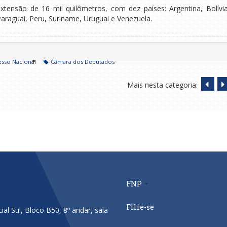
extensão de 16 mil quilômetros, com dez países: Argentina, Bolívia
araguai, Peru, Suriname, Uruguai e Venezuela.
sso Nacional
Câmara dos Deputados
Mais nesta categoria:
FNP
Filie-se
al Sul, Bloco B50, 8º andar, sala