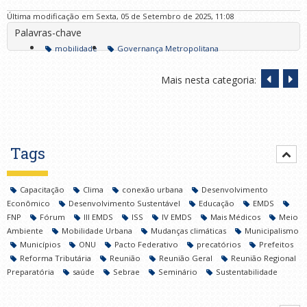
Última modificação em Sexta, 05 de Setembro de 2025, 11:08
Palavras-chave
mobilidade
Governança Metropolitana
Mais nesta categoria:
Tags
Capacitação
Clima
conexão urbana
Desenvolvimento
Econômico
Desenvolvimento Sustentável
Educação
EMDS
FNP
Fórum
III EMDS
ISS
IV EMDS
Mais Médicos
Meio
Ambiente
Mobilidade Urbana
Mudanças climáticas
Municipalismo
Municípios
ONU
Pacto Federativo
precatórios
Prefeitos
Reforma Tributária
Reunião
Reunião Geral
Reunião Regional
Preparatória
saúde
Sebrae
Seminário
Sustentabilidade