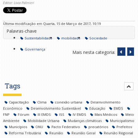
Editor: Livia Palmieri
Última modificação em Quarta, 15 de Março de 2017, 10:19
Palavras-chave
Sustentabilidade
mobilidade
Sociedade
Governança
Mais nesta categoria:
Tags
Capacitação
Clima
conexão urbana
Desenvolvimento
Econômico
Desenvolvimento Sustentável
Educação
EMDS
FNP
Fórum
III EMDS
ISS
IV EMDS
Mais Médicos
Meio
Ambiente
Mobilidade Urbana
Mudanças climáticas
Municipalismo
Municípios
ONU
Pacto Federativo
precatórios
Prefeitos
Reforma Tributária
Reunião
Reunião Geral
Reunião Regional