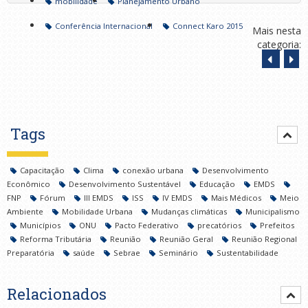
mobilidade
Planejamento Urbano
Conferência Internacional
Connect Karo 2015
Mais nesta
categoria:
Tags
Capacitação
Clima
conexão urbana
Desenvolvimento
Econômico
Desenvolvimento Sustentável
Educação
EMDS
FNP
Fórum
III EMDS
ISS
IV EMDS
Mais Médicos
Meio
Ambiente
Mobilidade Urbana
Mudanças climáticas
Municipalismo
Municípios
ONU
Pacto Federativo
precatórios
Prefeitos
Reforma Tributária
Reunião
Reunião Geral
Reunião Regional
Preparatória
saúde
Sebrae
Seminário
Sustentabilidade
Relacionados