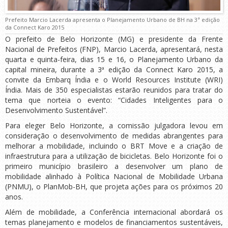
Prefeito Marcio Lacerda apresenta o Planejamento Urbano de BH na 3ª edição
da Connect Karo 2015
O prefeito de Belo Horizonte (MG) e presidente da Frente
Nacional de Prefeitos (FNP), Marcio Lacerda, apresentará, nesta
quarta e quinta-feira, dias 15 e 16, o Planejamento Urbano da
capital mineira, durante a 3ª edição da Connect Karo 2015, a
convite da Embarq Índia e o World Resources Institute (WRI)
Índia. Mais de 350 especialistas estarão reunidos para tratar do
tema que norteia o evento: “Cidades Inteligentes para o
Desenvolvimento Sustentável”.
Para eleger Belo Horizonte, a comissão julgadora levou em
consideração o desenvolvimento de medidas abrangentes para
melhorar a mobilidade, incluindo o BRT Move e a criação de
infraestrutura para a utilização de bicicletas. Belo Horizonte foi o
primeiro município brasileiro a desenvolver um plano de
mobilidade alinhado à Política Nacional de Mobilidade Urbana
(PNMU), o PlanMob-BH, que projeta ações para os próximos 20
anos.
Além de mobilidade, a Conferência internacional abordará os
temas planejamento e modelos de financiamentos sustentáveis,