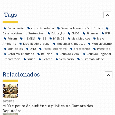
Tags
Capacitação
conexão urbana
Desenvolvimento Econômico
Desenvolvimento Sustentável
Educação
EMDS
Finanças
FNP
Fórum
III EMDS
ISS
IV EMDS
Mais Médicos
Meio
Ambiente
Mobilidade Urbana
Mudanças climáticas
Municipalismo
Municípios
ONU
Pacto Federativo
precatórios
Prefeitos
Reforma Tributária
Reunião
Reunião Geral
Reunião Regional
Preparatória
saúde
Sebrae
Seminário
Sustentabilidade
Relacionados
20/08/15
g100 é pauta de audiência pública na Câmara dos
Deputados