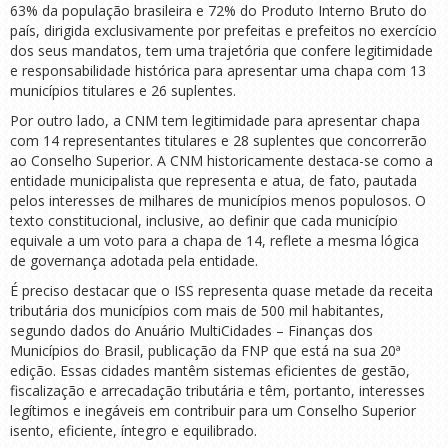
63% da população brasileira e 72% do Produto Interno Bruto do
país, dirigida exclusivamente por prefeitas e prefeitos no exercício
dos seus mandatos, tem uma trajetória que confere legitimidade
e responsabilidade histórica para apresentar uma chapa com 13
municípios titulares e 26 suplentes.
Por outro lado, a CNM tem legitimidade para apresentar chapa
com 14 representantes titulares e 28 suplentes que concorrerão
ao Conselho Superior. A CNM historicamente destaca-se como a
entidade municipalista que representa e atua, de fato, pautada
pelos interesses de milhares de municípios menos populosos. O
texto constitucional, inclusive, ao definir que cada município
equivale a um voto para a chapa de 14, reflete a mesma lógica
de governança adotada pela entidade.
É preciso destacar que o ISS representa quase metade da receita
tributária dos municípios com mais de 500 mil habitantes,
segundo dados do Anuário MultiCidades – Finanças dos
Municípios do Brasil, publicação da FNP que está na sua 20ª
edição. Essas cidades mantêm sistemas eficientes de gestão,
fiscalização e arrecadação tributária e têm, portanto, interesses
legítimos e inegáveis em contribuir para um Conselho Superior
isento, eficiente, íntegro e equilibrado.