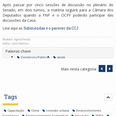
Após passar por cinco sessões de discussão no plenário do
Senado, em dois turnos, a matéria seguirá para a Câmara dos
Deputados quando a FNP e o OCPF poderão participar das
discussões da Casa.
Leia aqui as
Submendas e o parecer da CCJ
Redator: Ingrid Freitas
Editor: Livia Palmieri
Palavras-chave
Consórcios Públicos
saúde
Mais nesta categoria:
Tags
Capacitação
Clima
conexão urbana
Desenvolvimento
Econômico
Desenvolvimento Sustentável
Educação
EMDS