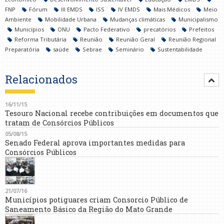
FNP
Fórum
III EMDS
ISS
IV EMDS
Mais Médicos
Meio
Ambiente
Mobilidade Urbana
Mudanças climáticas
Municipalismo
Municípios
ONU
Pacto Federativo
precatórios
Prefeitos
Reforma Tributária
Reunião
Reunião Geral
Reunião Regional
Preparatória
saúde
Sebrae
Seminário
Sustentabilidade
Relacionados
16/11/15
Tesouro Nacional recebe contribuições em documentos que
tratam de Consórcios Públicos
05/08/15
Senado Federal aprova importantes medidas para
Consórcios Públicos
21/07/16
Municípios potiguares criam Consorcio Público de
Saneamento Básico da Região do Mato Grande