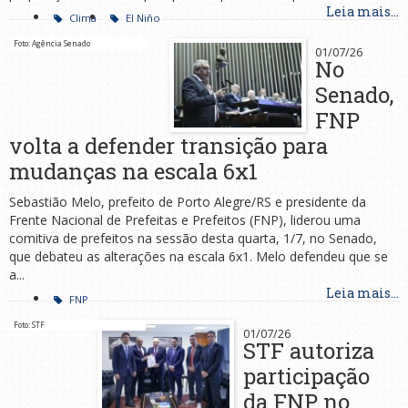
Leia mais...
Clima
El Niño
Foto: Agência Senado
01/07/26
No
Senado,
FNP
volta a defender transição para
mudanças na escala 6x1
Sebastião Melo, prefeito de Porto Alegre/RS e presidente da
Frente Nacional de Prefeitas e Prefeitos (FNP), liderou uma
comitiva de prefeitos na sessão desta quarta, 1/7, no Senado,
que debateu as alterações na escala 6x1. Melo defendeu que se
a...
Leia mais...
FNP
Foto: STF
01/07/26
STF autoriza
participação
da FNP no