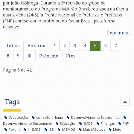
por João Nóbrega Durante a 3ª reunião do grupo de
monitoramento do Programa Mutirão Brasil, realizada na última
quarta-feira (24/6), a Frente Nacional de Prefeitas e Prefeitos
(FNP) apresentou o protótipo do Radar Brasil, plataforma
desenvo...
Leia mais...
Início
Anterior
1
2
3
4
5
6
7
8
9
10
Próximo
Fim
Página 5 de 421
Tags
Capacitação
conexão urbana
Desenvolvimento Econômico
Desenvolvimento Sustentável
Educação
EMDS
Finanças
FNP
Fórum
III EMDS
ISS
IV EMDS
Mais Médicos
Meio