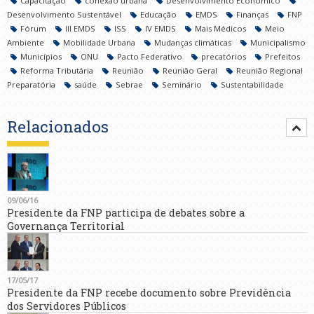
Capacitação
conexão urbana
Desenvolvimento Econômico
Desenvolvimento Sustentável
Educação
EMDS
Finanças
FNP
Fórum
III EMDS
ISS
IV EMDS
Mais Médicos
Meio
Ambiente
Mobilidade Urbana
Mudanças climáticas
Municipalismo
Municípios
ONU
Pacto Federativo
precatórios
Prefeitos
Reforma Tributária
Reunião
Reunião Geral
Reunião Regional
Preparatória
saúde
Sebrae
Seminário
Sustentabilidade
Relacionados
09/06/16
Presidente da FNP participa de debates sobre a
Governança Territorial
17/05/17
Presidente da FNP recebe documento sobre Previdência
dos Servidores Públicos