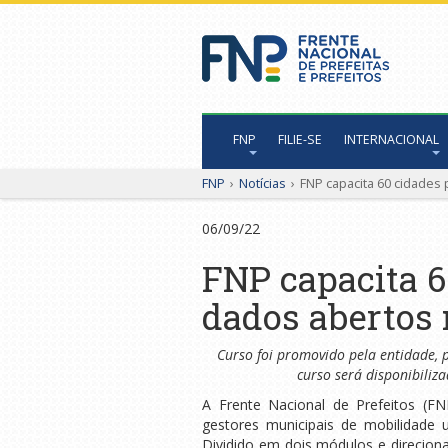
FNP
FILIE-SE
INTERNACIONAL
FNP
›
Notícias
›
FNP capacita 60 cidades
06/09/22
FNP capacita 6
dados abertos 
Curso foi promovido pela entidade, 
curso será disponibiliz
A Frente Nacional de Prefeitos (FN
gestores municipais de mobilidade 
Dividido em dois módulos e direcion