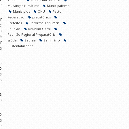
e
Mudanças climáticas
Municipalismo
Municípios
ONU
Pacto
Federativo
precatórios
r
Prefeitos
Reforma Tributária
e
Reunião
Reunião Geral
o
Reunião Regional Preparatória
é
saúde
Sebrae
Seminário
r
Sustentabilidade
a
,
o
s
s
e
o
o
a
e