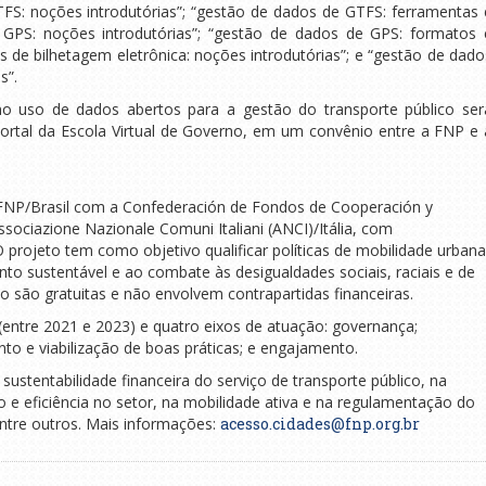
S: noções introdutórias”; “gestão de dados de GTFS: ferramentas 
 GPS: noções introdutórias”; “gestão de dados de GPS: formatos 
de bilhetagem eletrônica: noções introdutórias”; e “gestão de dado
s”.
o uso de dados abertos para a gestão do transporte público ser
ortal da Escola Virtual de Governo, em um convênio entre a FNP e 
 FNP/Brasil com a Confederación de Fondos de Cooperación y
sociazione Nazionale Comuni Italiani (ANCI)/Itália, com
 projeto tem como objetivo qualificar políticas de mobilidade urbana
to sustentável e ao combate às desigualdades sociais, raciais e de
o são gratuitas e não envolvem contrapartidas financeiras.
 (entre 2021 e 2023) e quatro eixos de atuação: governança;
to e viabilização de boas práticas; e engajamento.
a sustentabilidade financeira do serviço de transporte público, na
o e eficiência no setor, na mobilidade ativa e na regulamentação do
 entre outros. Mais informações:
acesso.cidades@fnp.org.br