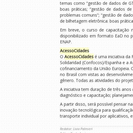
temas como “gestão de dados de GTF
boas práticas; “gestão de dados de
problemas comuns”; “gestão de dados 
de bilhetagem eletrônica: boas prática
Em breve, o curso de capacitação n
disponibilizado em formato EaD no p
ENAP.
AcessoCidades
O
AcessoCidades
é uma iniciativa da
Solidaridad (Confocos)/Espanha e a As
cofinanciamento da União Europeia. O
no Brasil com vistas ao desenvolvimen
gênero. Todas as atividades do projet
A iniciativa tem duração de três anos
diagnóstico e capacitação; planejamen
A partir disso, será possível pensar n
inovação tecnológica para qualificaçã
transporte individual por aplicativos,
Redator: Livia Palmieri