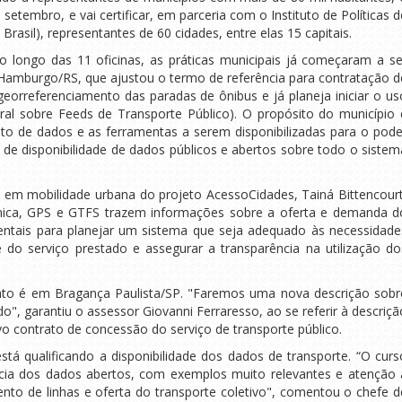
setembro, e vai certificar, em parceria com o Instituto de Políticas d
asil), representantes de 60 cidades, entre elas 15 capitais.
 longo das 11 oficinas, as práticas municipais já começaram a se
amburgo/RS, que ajustou o termo de referência para contratação d
eorreferenciamento das paradas de ônibus e já planeja iniciar o us
al sobre Feeds de Transporte Público). O propósito do município 
to de dados e as ferramentas a serem disponibilizadas para o pode
 de disponibilidade de dados públicos e abertos sobre todo o sistem
a em mobilidade urbana do projeto AcessoCidades, Tainá Bittencourt
nica, GPS e GTFS trazem informações sobre a oferta e demanda d
entais para planejar um sistema que seja adequado às necessidade
 do serviço prestado e assegurar a transparência na utilização do
to é em Bragança Paulista/SP. "Faremos uma nova descrição sobr
o", garantiu o assessor Giovanni Ferraresso, ao se referir à descriçã
o contrato de concessão do serviço de transporte público.
está qualificando a disponibilidade dos dados de transporte. “O curs
cia dos dados abertos, com exemplos muito relevantes e atenção 
to de linhas e oferta do transporte coletivo", comentou o chefe d