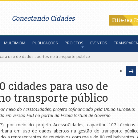
Conectando Cidades
Filie-se
MULTIMÍDIA
PUBLICAÇÕES
PROJETOS
EVENTOS
TRANSPARÊN
 para uso de dados abertos no transporte público
0 cidades para uso de
no transporte público
por meio do AcessoCidades, projeto cofinanciado pela União Europeia;
ado em versão EaD no portal da Escola Virtual de Governo
P), por meio do projeto AcessoCidades, capacitou 107 técnicos 
urbana em uso de dados abertos na gestão do transporte público
ado a representantes de municípios com mais de 80 mil habitantes, 