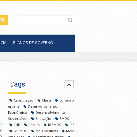
CIA
PLANOS DE GOVERNO
Tags
Capacitação
Clima
conexão
urbana
Desenvolvimento
Econômico
Desenvolvimento
Sustentável
Educação
EMDS
e
FNP
Fórum
III EMDS
ISS
.
IV EMDS
Mais Médicos
Meio
o
Ambiente
Mobilidade Urbana