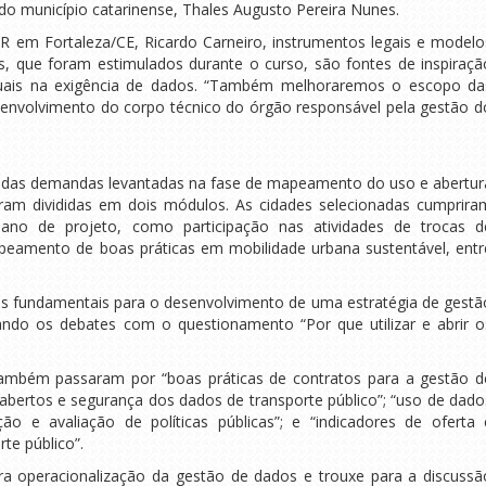
o município catarinense, Thales Augusto Pereira Nunes.
 em Fortaleza/CE, Ricardo Carneiro, instrumentos legais e modelo
s, que foram estimulados durante o curso, são fontes de inspiraçã
tuais na exigência de dados. “Também melhoraremos o escopo da
envolvimento do corpo técnico do órgão responsável pela gestão d
tir das demandas levantadas na fase de mapeamento do uso e abertur
oram divididas em dois módulos. As cidades selecionadas cumprira
o ano de projeto, como participação nas atividades de trocas d
apeamento de boas práticas em mobilidade urbana sustentável, entr
s fundamentais para o desenvolvimento de uma estratégia de gestã
iando os debates com o questionamento “Por que utilizar e abrir o
ambém passaram por “boas práticas de contratos para a gestão d
 abertos e segurança dos dados de transporte público”; “uso de dado
ão e avaliação de políticas públicas”; e “indicadores de oferta 
te público”.
ra operacionalização da gestão de dados e trouxe para a discussã