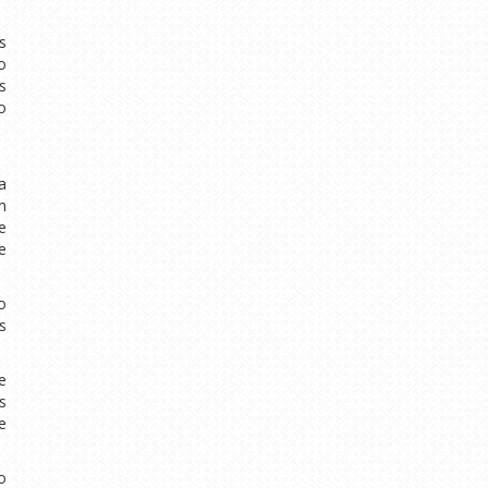
s
o
s
o
a
m
e
e
o
s
e
s
e
o