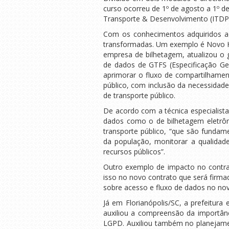
curso ocorreu de 1º de agosto a 1º de 
Transporte & Desenvolvimento (ITDP Br
Com os conhecimentos adquiridos ao
transformadas. Um exemplo é Novo H
empresa de bilhetagem, atualizou o g
de dados de GTFS (Especificação Ger
aprimorar o fluxo de compartilhamen
público, com inclusão da necessidade
de transporte público.
De acordo com a técnica especialist
dados como o de bilhetagem eletrô
transporte público, “que são fundam
da população, monitorar a qualidade
recursos públicos”.
Outro exemplo de impacto no contra
isso no novo contrato que será firmad
sobre acesso e fluxo de dados no nov
Já em Florianópolis/SC, a prefeitura 
auxiliou a compreensão da importân
LGPD. Auxiliou também no planejamen