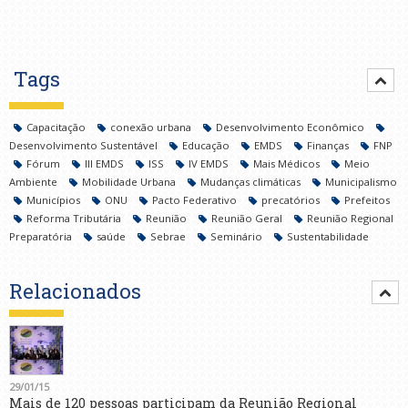
Tags
Capacitação
conexão urbana
Desenvolvimento Econômico
Desenvolvimento Sustentável
Educação
EMDS
Finanças
FNP
Fórum
III EMDS
ISS
IV EMDS
Mais Médicos
Meio
Ambiente
Mobilidade Urbana
Mudanças climáticas
Municipalismo
Municípios
ONU
Pacto Federativo
precatórios
Prefeitos
Reforma Tributária
Reunião
Reunião Geral
Reunião Regional
Preparatória
saúde
Sebrae
Seminário
Sustentabilidade
Relacionados
29/01/15
Mais de 120 pessoas participam da Reunião Regional