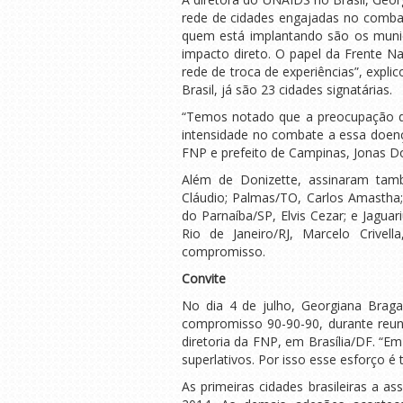
rede de cidades engajadas no comba
quem está implantando são os munic
impacto direto. O papel da Frente Na
rede de troca de experiências”, expl
Brasil, já são 23 cidades signatárias.
“Temos notado que a preocupação d
intensidade no combate a essa doença
FNP e prefeito de Campinas, Jonas Do
Além de Donizette, assinaram tamb
Cláudio; Palmas/TO, Carlos Amastha;
do Parnaíba/SP, Elvis Cezar; e Jagua
Rio de Janeiro/RJ, Marcelo Crivel
compromisso.
Convite
No dia 4 de julho, Georgiana Braga
compromisso 90-90-90, durante reun
diretoria da FNP, em Brasília/DF. “E
superlativos. Por isso esse esforço é 
As primeiras cidades brasileiras a a