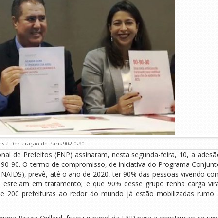
s à Declaração de Paris 90-90-90
ional de Prefeitos (FNP) assinaram, nesta segunda-feira, 10, a adesã
0-90-90. O termo de compromisso, de iniciativa do Programa Conjunt
NAIDS), prevê, até o ano de 2020, ter 90% das pessoas vivendo co
% estejam em tratamento; e que 90% desse grupo tenha carga vira
e 200 prefeituras ao redor do mundo já estão mobilizadas rumo 
giana Braga-Orillard, frisou o papel da FNP para a construção de um