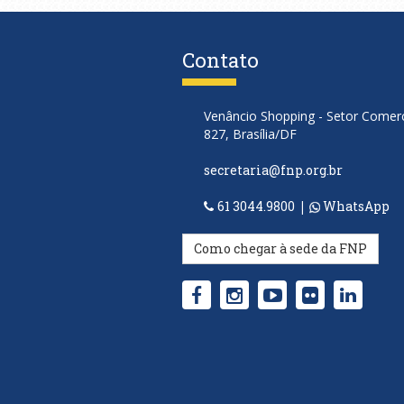
Contato
Venâncio Shopping - Setor Comerci
827, Brasília/DF
secretaria@fnp.org.br
61 3044.9800
|
WhatsApp
Como chegar à sede da FNP