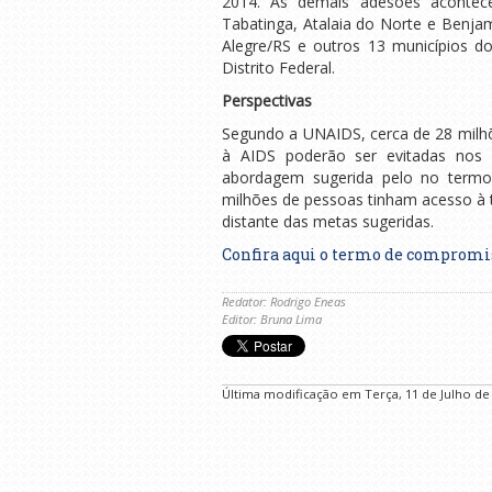
2014. As demais adesões acontece
Tabatinga, Atalaia do Norte e Benj
Alegre/RS e outros 13 municípios d
Distrito Federal.
Perspectivas
Segundo a UNAIDS, cerca de 28 milhõ
à AIDS poderão ser evitadas no
abordagem sugerida pelo no term
milhões de pessoas tinham acesso à t
distante das metas sugeridas.
Confira aqui o termo de compromis
Redator: Rodrigo Eneas
Editor: Bruna Lima
Última modificação em Terça, 11 de Julho de 