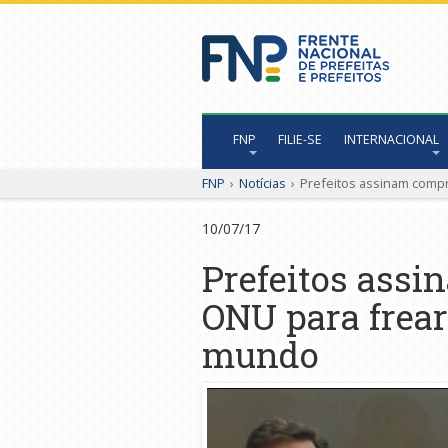
FNP
FILIE-SE
INTERNACIONAL
FNP
›
Notícias
›
Prefeitos assinam comp
10/07/17
Prefeitos ass
ONU para frear
mundo