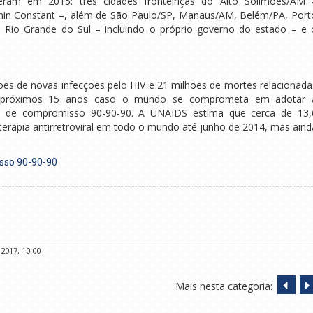
ram em 2015: três cidades fronteiriças do Alto Solimões/AM 
amin Constant –, além de São Paulo/SP, Manaus/AM, Belém/PA, Port
o Rio Grande do Sul – incluindo o próprio governo do estado – e 
es de novas infecções pelo HIV e 21 milhões de mortes relacionada
s próximos 15 anos caso o mundo se comprometa em adotar 
o de compromisso 90-90-90. A UNAIDS estima que cerca de 13,
erapia antirretroviral em todo o mundo até junho de 2014, mas aind
so 90-90-90
2017, 10:00
Mais nesta categoria: