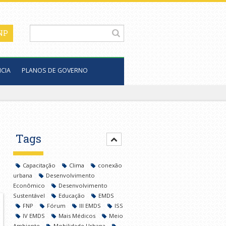
CIA
PLANOS DE GOVERNO
Tags
Capacitação
Clima
conexão
urbana
Desenvolvimento
Econômico
Desenvolvimento
Sustentável
Educação
EMDS
FNP
Fórum
III EMDS
ISS
IV EMDS
Mais Médicos
Meio
Ambiente
Mobilidade Urbana