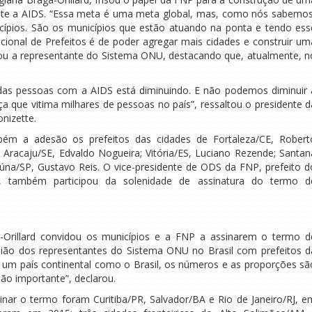
te a AIDS. “Essa meta é uma meta global, mas, como nós sabemos
ípios. São os municípios que estão atuando na ponta e tendo ess
cional de Prefeitos é de poder agregar mais cidades e construir um
icou a representante do Sistema ONU, destacando que, atualmente, n
as pessoas com a AIDS está diminuindo. E não podemos diminuir 
 que vitima milhares de pessoas no país”, ressaltou o presidente d
nizette.
ém a adesão os prefeitos das cidades de Fortaleza/CE, Robert
 Aracaju/SE, Edvaldo Nogueira; Vitória/ES, Luciano Rezende; Santan
riúna/SP, Gustavo Reis. O vice-presidente de ODS da FNP, prefeito d
la, também participou da solenidade de assinatura do termo d
-Orillard convidou os municípios e a FNP a assinarem o termo d
ião dos representantes do Sistema ONU no Brasil com prefeitos d
m um país continental como o Brasil, os números e as proporções sã
tão importante”, declarou.
ssinar o termo foram Curitiba/PR, Salvador/BA e Rio de Janeiro/RJ, e