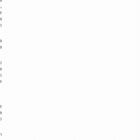
,
e
a
o
a
a
o
a
o
e
e
a
o
m