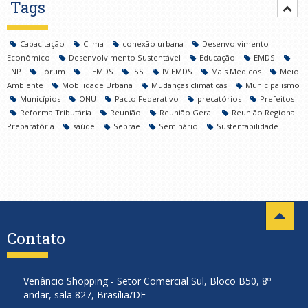
Tags
Capacitação
Clima
conexão urbana
Desenvolvimento
Econômico
Desenvolvimento Sustentável
Educação
EMDS
FNP
Fórum
III EMDS
ISS
IV EMDS
Mais Médicos
Meio
Ambiente
Mobilidade Urbana
Mudanças climáticas
Municipalismo
Municípios
ONU
Pacto Federativo
precatórios
Prefeitos
Reforma Tributária
Reunião
Reunião Geral
Reunião Regional
Preparatória
saúde
Sebrae
Seminário
Sustentabilidade
Contato
Venâncio Shopping - Setor Comercial Sul, Bloco B50, 8º
andar, sala 827, Brasília/DF