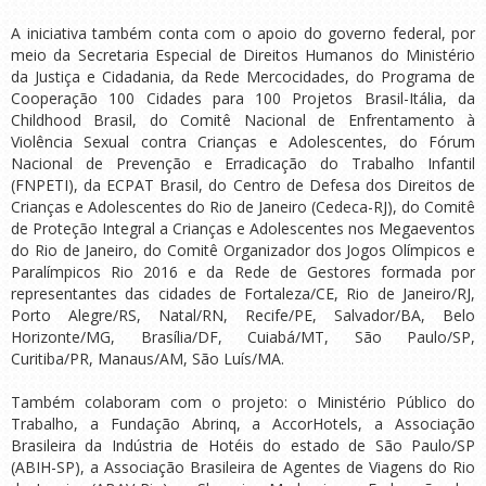
A iniciativa também conta com o apoio do governo federal, por
meio da Secretaria Especial de Direitos Humanos do Ministério
da Justiça e Cidadania, da Rede Mercocidades, do Programa de
Cooperação 100 Cidades para 100 Projetos Brasil-Itália, da
Childhood Brasil, do Comitê Nacional de Enfrentamento à
Violência Sexual contra Crianças e Adolescentes, do Fórum
Nacional de Prevenção e Erradicação do Trabalho Infantil
(FNPETI), da ECPAT Brasil, do Centro de Defesa dos Direitos de
Crianças e Adolescentes do Rio de Janeiro (Cedeca-RJ), do Comitê
de Proteção Integral a Crianças e Adolescentes nos Megaeventos
do Rio de Janeiro, do Comitê Organizador dos Jogos Olímpicos e
Paralímpicos Rio 2016 e da Rede de Gestores formada por
representantes das cidades de Fortaleza/CE, Rio de Janeiro/RJ,
Porto Alegre/RS, Natal/RN, Recife/PE, Salvador/BA, Belo
Horizonte/MG, Brasília/DF, Cuiabá/MT, São Paulo/SP,
Curitiba/PR, Manaus/AM, São Luís/MA.
Também colaboram com o projeto: o Ministério Público do
Trabalho, a Fundação Abrinq, a AccorHotels, a Associação
Brasileira da Indústria de Hotéis do estado de São Paulo/SP
(ABIH-SP), a Associação Brasileira de Agentes de Viagens do Rio