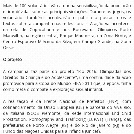
Mais de 100 voluntários vão atuar na sensibilização da população
e tirar dúvidas sobre as principais violações. Durante os jogos, os
voluntários também incentivarão o público a postar fotos e
textos sobre a campanha nas redes sociais. A ação vai acontecer
na orla de Copacabana e nos Boulevards Olímpicos Porto
Maravilha, na região central; Parque Madureira, na Zona Norte; e
Centro Esportivo Miécimo da Silva, em Campo Grande, na Zona
Oeste.
O projeto
A campanha faz parte do projeto “Rio 2016: Olimpíadas dos
Direitos da Criança e do Adolescente”, uma continuidade da ação
promovida para a Copa do Mundo FIFA 2014 que, à época, tinha
como meta o combate à exploração sexual infantil.
A realização é da Frente Nacional de Prefeitos (FNP), com
cofinanciamento da União Europeia (UE) e parceria do Viva Rio,
da italiana ISCOS Piemonte, da Rede Internacional End Child
Prostitution, Pornography and Trafficking (ECPAT) (França), das
prefeituras de Porto Alegre (RS) e do Rio de Janeiro (RJ) e do
Fundo das Nações Unidas para a Infância (Unicef).