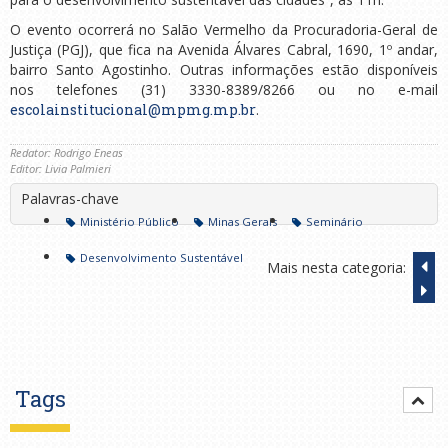
O evento ocorrerá no Salão Vermelho da Procuradoria-Geral de
Justiça (PGJ), que fica na Avenida Álvares Cabral, 1690, 1º andar,
bairro Santo Agostinho. Outras informações estão disponíveis
nos telefones (31) 3330-8389/8266 ou no e-mail
escolainstitucional@mpmg.mp.br
.
Redator: Rodrigo Eneas
Editor: Livia Palmieri
Palavras-chave
Ministério Público
Minas Gerais
Seminário
Desenvolvimento Sustentável
Mais nesta categoria:
Tags