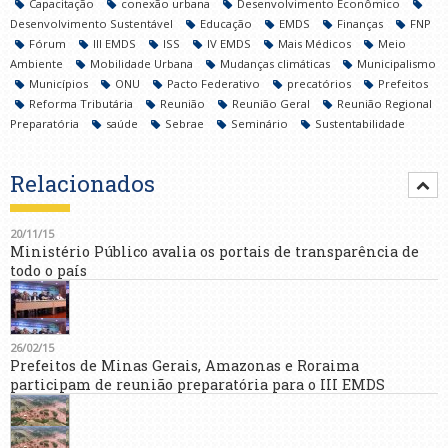
Capacitação
conexão urbana
Desenvolvimento Econômico
Desenvolvimento Sustentável
Educação
EMDS
Finanças
FNP
Fórum
III EMDS
ISS
IV EMDS
Mais Médicos
Meio
Ambiente
Mobilidade Urbana
Mudanças climáticas
Municipalismo
Municípios
ONU
Pacto Federativo
precatórios
Prefeitos
Reforma Tributária
Reunião
Reunião Geral
Reunião Regional
Preparatória
saúde
Sebrae
Seminário
Sustentabilidade
Relacionados
20/11/15
Ministério Público avalia os portais de transparência de
todo o país
26/02/15
Prefeitos de Minas Gerais, Amazonas e Roraima
participam de reunião preparatória para o III EMDS