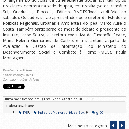
O lançamento do Atlas da Vulnerabilidade Social nos Municípios
Brasileiros ocorrerá na sede do Ipea, em Brasília (Setor Bancário
Sul, Quadra 1, Bloco J, Edifício BNDES/Ipea, auditório do
subsolo). Os dados serão apresentados pelo diretor de Estudos e
Políticas Regionais, Urbanas e Ambientais do Ipea, Marco Aurélio
Costa. Também participarão da mesa de debate o presidente do
Instituto, Jessé Souza, a diretora executiva da Fundação Seade,
Maria Helena Guimarães de Castro, e a secretária-adjunta de
Avaliação e Gestão de Informação, do Ministério do
Desenvolvimento Social e Combate à Fome (MDS), Paula
Montagner.
Redator: Livia Palmieri
Editor: Rodrigo Eneas
Com informações do Ipea
Última modificação em Quinta, 27 de Agosto de 2015, 11:01
Palavras-chave
IPEA
Índice de Vulnerabilidade Social
g100
Mais nesta categoria: