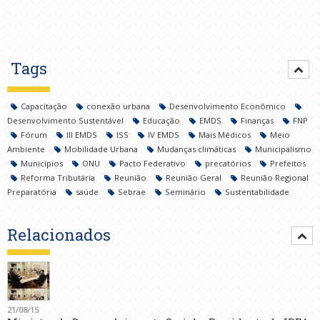
Tags
Capacitação
conexão urbana
Desenvolvimento Econômico
Desenvolvimento Sustentável
Educação
EMDS
Finanças
FNP
Fórum
III EMDS
ISS
IV EMDS
Mais Médicos
Meio
Ambiente
Mobilidade Urbana
Mudanças climáticas
Municipalismo
Municípios
ONU
Pacto Federativo
precatórios
Prefeitos
Reforma Tributária
Reunião
Reunião Geral
Reunião Regional
Preparatória
saúde
Sebrae
Seminário
Sustentabilidade
Relacionados
21/08/15