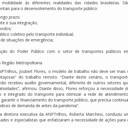
obilidade às diferentes realidades das cidades brasileiras. Sã
ntais para o desenvolvimento do transporte público:
ngo prazo;
nte e sua integração;
modos;
lico coletivo pelo transporte individual;
 de situações de emergência;
ação do Poder Público com o setor de transportes públicos e
a Região Metropolitana.
PTrilhos, Joubert Flores, o modelo de trabalho não deve ser mais 
tajosas” do trabalho remoto. “Diante deste cenário, o transport
não recebeu auxílio governamental, diferente de outros setores qu
ividades”, afirmou. Diante disso, Flores reforçou a necessidade d
 e integrado do transporte para otimizar a rede de atendimento
e garantir o financiamento do transporte público, que precisa continua
ices de demanda de antes da pandemia”.
diretora executiva da ANPTrilhos, Roberta Marchesi, conduziu u
dades e especialistas que enfatizaram a necessidade de ações para 