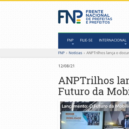
FNP
FILIE-SE
INTERNACIONAL
FNP
›
Notícias
›
ANPTrilhos lança o docu
12/08/21
ANPTrilhos la
Futuro da Mobi