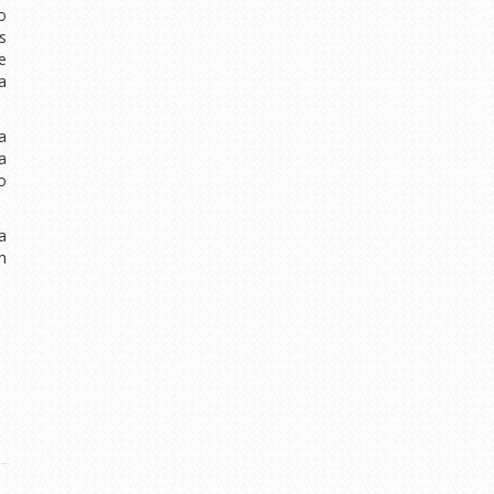
o
s
e
a
a
a
o
a
m