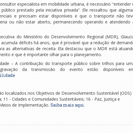
onsultor especialista em mobilidade urbana, é necessário “entender 
úblico prestado pela iniciativa privada”. Ele ressaltou que alguma
enciais e precisam estar disponíveis e que o transporte não tev
eria ou não estar aberto, permanecendo operando e atendendo 
xecutiva do Ministério do Desenvolvimento Regional (MDR), Glauci
e acumula déficits há anos, que é provável que a redução de demand
ra as alternativas de receita. Ela destacou que o MDR está atuand
mento e que é importante olhar para o planejamento.
ade – A contribuição do transporte público sobre trilhos para um
gravação da transmissão do evento estão disponíveis e
ilidade
ão localizados nos Objetivos de Desenvolvimento Sustentável (ODS)
ra; 11 - Cidades e Comunidades Sustentáveis; 16 - Paz, Justiça e
 e Meios de Implementação.
Saiba mais aqui.