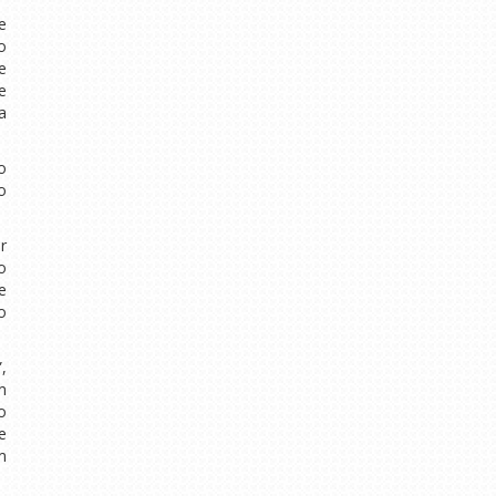
e
o
e
e
a
o
o
r
o
e
o
,
m
o
e
m