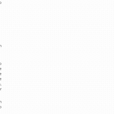
o
m
o
e
e
e
,
r
m
o