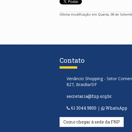
Última modificação em Quarta, 08 de Setemb
Contato
Venâncio Shopping - Setor Comerci
827, Brasília/DF
secretaria@fnp.org.br
61 3044.9800
|
WhatsApp
Como chegar à sede da FNP