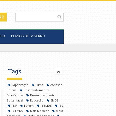
CIA
PLANOS DE GOVERNO
Tags
Capacitação
Clima
conexão
urbana
Desenvolvimento
Econômico
Desenvolvimento
Sustentável
Educação
EMDS
FNP
Fórum
III EMDS
ISS
IV EMDS
Mais Médicos
Meio
Ambiente
Mobilidade Urbana