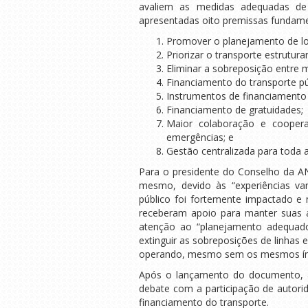
avaliem as medidas adequadas de m
apresentadas oito premissas fundame
Promover o planejamento de lo
Priorizar o transporte estrutura
Eliminar a sobreposição entre 
Financiamento do transporte púb
Instrumentos de financiamento
Financiamento de gratuidades;
Maior colaboração e cooper
emergências; e
Gestão centralizada para toda 
Para o presidente do Conselho da AN
mesmo, devido às “experiências van
público foi fortemente impactado e 
receberam apoio para manter suas at
atenção ao “planejamento adequado
extinguir as sobreposições de linhas 
operando, mesmo sem os mesmos índ
Após o lançamento do documento, a 
debate com a participação de autori
financiamento do transporte.