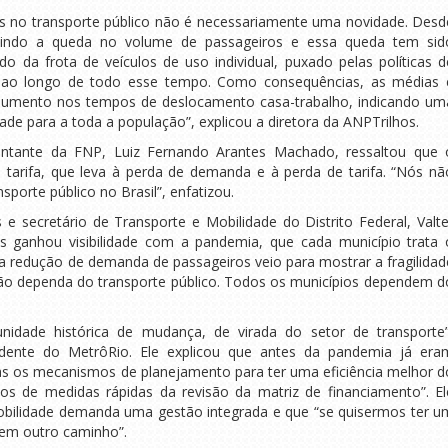
s no transporte público não é necessariamente uma novidade. Desd
tindo a queda no volume de passageiros e essa queda tem sid
da frota de veículos de uso individual, puxado pelas políticas d
ica ao longo de todo esse tempo. Como consequências, as médias 
aumento nos tempos de deslocamento casa-trabalho, indicando um
de para a toda a população”, explicou a diretora da ANPTrilhos.
sentante da FNP, Luiz Fernando Arantes Machado, ressaltou que 
e tarifa, que leva à perda de demanda e à perda de tarifa. “Nós nã
sporte público no Brasil”, enfatizou.
e secretário de Transporte e Mobilidade do Distrito Federal, Valte
icas ganhou visibilidade com a pandemia, que cada município trata 
a redução de demanda de passageiros veio para mostrar a fragilidad
não dependa do transporte público. Todos os municípios dependem d
idade histórica de mudança, de virada do setor de transporte”
dente do MetrôRio. Ele explicou que antes da pandemia já era
ras os mecanismos de planejamento para ter uma eficiência melhor d
os de medidas rápidas da revisão da matriz de financiamento”. El
obilidade demanda uma gestão integrada e que “se quisermos ter u
tem outro caminho”.