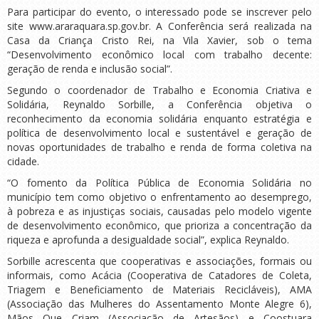
Para participar do evento, o interessado pode se inscrever pelo
site www.araraquara.sp.gov.br. A Conferência será realizada na
Casa da Criança Cristo Rei, na Vila Xavier, sob o tema
“Desenvolvimento econômico local com trabalho decente:
geração de renda e inclusão social”.
Segundo o coordenador de Trabalho e Economia Criativa e
Solidária, Reynaldo Sorbille, a Conferência objetiva o
reconhecimento da economia solidária enquanto estratégia e
política de desenvolvimento local e sustentável e geração de
novas oportunidades de trabalho e renda de forma coletiva na
cidade.
“O fomento da Política Pública de Economia Solidária no
município tem como objetivo o enfrentamento ao desemprego,
à pobreza e as injustiças sociais, causadas pelo modelo vigente
de desenvolvimento econômico, que prioriza a concentração da
riqueza e aprofunda a desigualdade social”, explica Reynaldo.
Sorbille acrescenta que cooperativas e associações, formais ou
informais, como Acácia (Cooperativa de Catadores de Coleta,
Triagem e Beneficiamento de Materiais Recicláveis), AMA
(Associação das Mulheres do Assentamento Monte Alegre 6),
Mãos Que Criam (Associação de Artesãos) e Coostuara