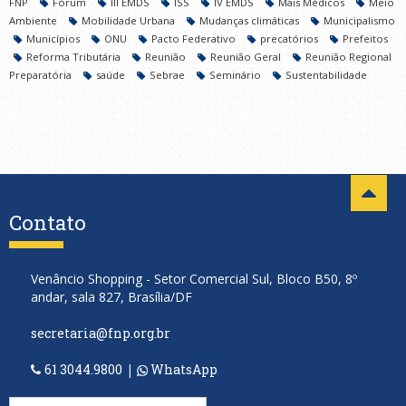
FNP
Fórum
III EMDS
ISS
IV EMDS
Mais Médicos
Meio
Ambiente
Mobilidade Urbana
Mudanças climáticas
Municipalismo
Municípios
ONU
Pacto Federativo
precatórios
Prefeitos
Reforma Tributária
Reunião
Reunião Geral
Reunião Regional
Preparatória
saúde
Sebrae
Seminário
Sustentabilidade
Contato
Venâncio Shopping - Setor Comercial Sul, Bloco B50, 8º
andar, sala 827, Brasília/DF
secretaria@fnp.org.br
61 3044.9800
|
WhatsApp