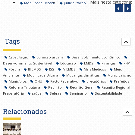
Mais nesta categoria:
Mobilidade Urbana
judicialização
Tags
Capacitação
conexão urbana
Desenvolvimento Econômico
Desenvolvimento Sustentável
Educação
EMDS
Finanças
FNP
Fórum
III EMDS
ISS
IV EMDS
Mais Médicos
Meio
Ambiente
Mobilidade Urbana
Mudanças climáticas
Municipalismo
Municípios
ONU
Pacto Federativo
precatórios
Prefeitos
Reforma Tributária
Reunião
Reunião Geral
Reunião Regional
Preparatória
saúde
Sebrae
Seminário
Sustentabilidade
Relacionados