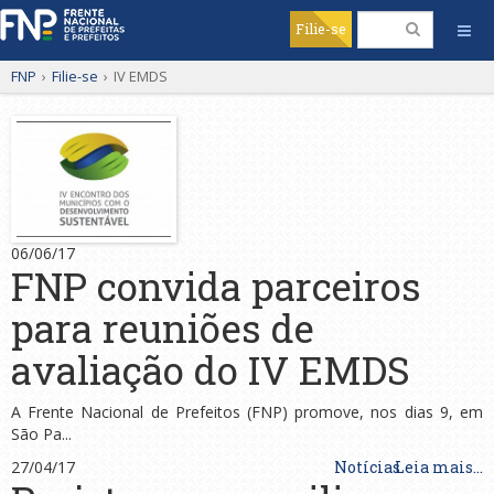
Filie-se
FNP
›
Filie-se
›
IV EMDS
06/06/17
FNP convida parceiros
para reuniões de
avaliação do IV EMDS
A Frente Nacional de Prefeitos (FNP) promove, nos dias 9, em
São Pa...
27/04/17
Notícias
Leia mais...