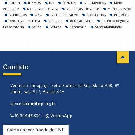
Fórum
III EMDS
ISS
IV EMDS
Mais Médicos
Meio
Ambiente
Mobilidade Urbana
Mudanças climáticas
Municipalismo
Municípios
ONU
Pacto Federativo
precatórios
Prefeitos
Reforma Tributária
Reunião
Reunião Geral
Reunião Regional
Preparatória
saúde
Sebrae
Seminário
Sustentabilidade
Contato
Venâncio Shopping - Setor Comercial Sul, Bloco B50, 8º
andar, sala 827, Brasília/DF
secretaria@fnp.org.br
61 3044.9800
|
WhatsApp
Como chegar à sede da FNP