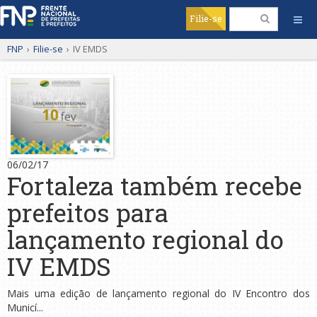
Filie-se
FNP
›
Filie-se
›
IV EMDS
06/02/17
Fortaleza também recebe
prefeitos para
lançamento regional do
IV EMDS
Mais uma edição de lançamento regional do IV Encontro dos
Municí...