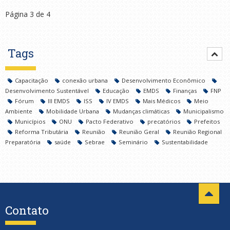
Página 3 de 4
Tags
Capacitação
conexão urbana
Desenvolvimento Econômico
Desenvolvimento Sustentável
Educação
EMDS
Finanças
FNP
Fórum
III EMDS
ISS
IV EMDS
Mais Médicos
Meio
Ambiente
Mobilidade Urbana
Mudanças climáticas
Municipalismo
Municípios
ONU
Pacto Federativo
precatórios
Prefeitos
Reforma Tributária
Reunião
Reunião Geral
Reunião Regional
Preparatória
saúde
Sebrae
Seminário
Sustentabilidade
Contato