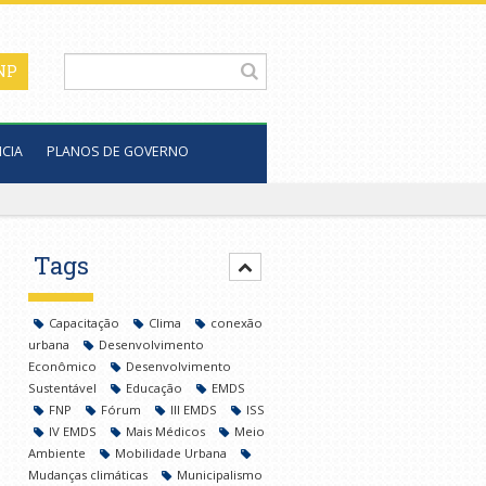
CIA
PLANOS DE GOVERNO
Tags
Capacitação
Clima
conexão
urbana
Desenvolvimento
Econômico
Desenvolvimento
Sustentável
Educação
EMDS
FNP
Fórum
III EMDS
ISS
IV EMDS
Mais Médicos
Meio
Ambiente
Mobilidade Urbana
Mudanças climáticas
Municipalismo