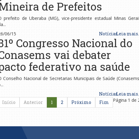
Mineira de Prefeitos
O prefeito de Uberaba (MG), vice-presidente estadual Minas Gerai
a...
26/06/15
Notícias
Leia mais..
31º Congresso Nacional do
Conasems vai debater
pacto federativo na saúde
O Conselho Nacional de Secretarias Municipais de Saúde (Conasems
...
Notícias
Leia mais..
Página 1 de 
Início
Anterior
1
2
Próximo
Fim