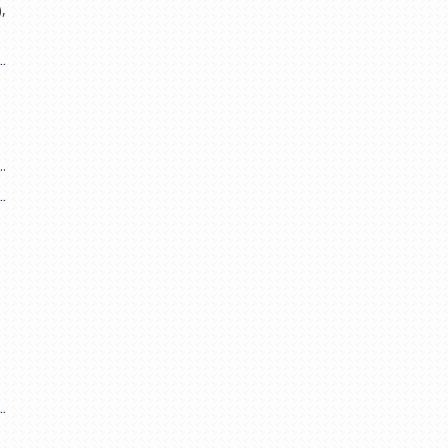
,
.
.
.
.