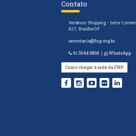
Contato
Venâncio Shopping - Setor Comerci
827, Brasília/DF
secretaria@fnp.org.br
61 3044.9800
|
WhatsApp
Como chegar à sede da FNP