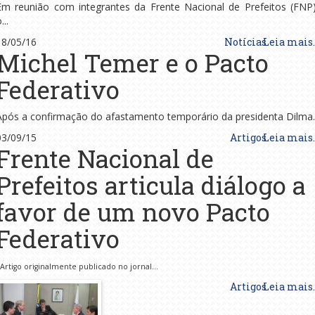
Em reunião com integrantes da Frente Nacional de Prefeitos (FNP)
...
18/05/16
Notícias
Leia mais..
Michel Temer e o Pacto
Federativo
Após a confirmação do afastamento temporário da presidenta Dilma..
03/09/15
Artigos
Leia mais..
Frente Nacional de
Prefeitos articula diálogo a
favor de um novo Pacto
Federativo
Artigo originalmente publicado no jornal...
Artigos
Leia mais..