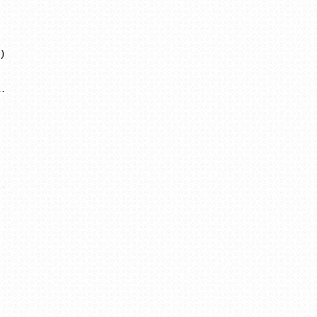
)
.
.