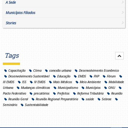
A Sede
Municípios Filiados
Stories
Tags
Capacitação
Clima
conexão urbana
Desenvolvimento Econômico
Desenvolvimento Sustentável
Educação
EMDS
FNP
Fórum
III EMDS
ISS
IV EMDS
Mais Médicos
Meio Ambiente
Mobilidade
Urbana
Mudanças climáticas
Municipalismo
Municípios
ONU
Pacto Federativo
precatórios
Prefeitos
Reforma Tributária
Reunião
Reunião Geral
Reunião Regional Preparatória
saúde
Sebrae
Seminário
Sustentabilidade