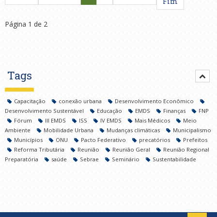
Fim
Página 1 de 2
Tags
Capacitação
conexão urbana
Desenvolvimento Econômico
Desenvolvimento Sustentável
Educação
EMDS
Finanças
FNP
Fórum
III EMDS
ISS
IV EMDS
Mais Médicos
Meio
Ambiente
Mobilidade Urbana
Mudanças climáticas
Municipalismo
Municípios
ONU
Pacto Federativo
precatórios
Prefeitos
Reforma Tributária
Reunião
Reunião Geral
Reunião Regional
Preparatória
saúde
Sebrae
Seminário
Sustentabilidade