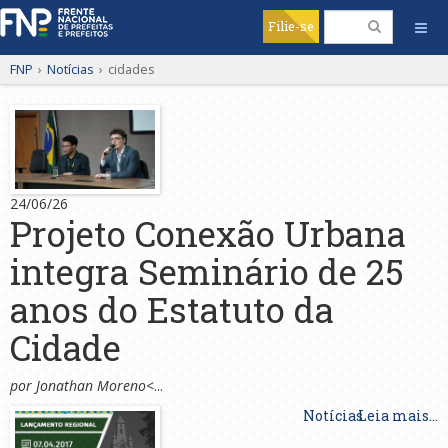
Filie-se
FNP
›
Notícias
›
cidades
24/06/26
Projeto Conexão Urbana
integra Seminário de 25
anos do Estatuto da
Cidade
por Jonathan Moreno
<...
Notícias
Leia mais...