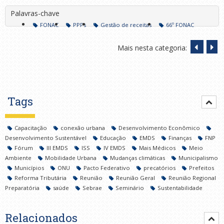
Palavras-chave
FONAC
PPPs
Gestão de receitas
66º FONAC
Mais nesta categoria:
Tags
Capacitação
conexão urbana
Desenvolvimento Econômico
Desenvolvimento Sustentável
Educação
EMDS
Finanças
FNP
Fórum
III EMDS
ISS
IV EMDS
Mais Médicos
Meio
Ambiente
Mobilidade Urbana
Mudanças climáticas
Municipalismo
Municípios
ONU
Pacto Federativo
precatórios
Prefeitos
Reforma Tributária
Reunião
Reunião Geral
Reunião Regional
Preparatória
saúde
Sebrae
Seminário
Sustentabilidade
Relacionados