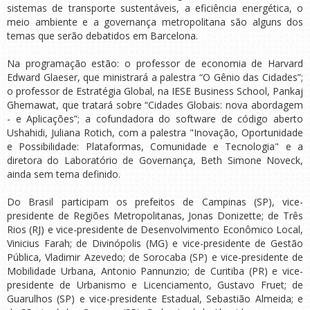
sistemas de transporte sustentáveis, a eficiência energética, o
meio ambiente e a governança metropolitana são alguns dos
temas que serão debatidos em Barcelona.
Na programação estão: o professor de economia de Harvard
Edward Glaeser, que ministrará a palestra “O Gênio das Cidades”;
o professor de Estratégia Global, na IESE Business School, Pankaj
Ghemawat, que tratará sobre “Cidades Globais: nova abordagem
- e Aplicações”; a cofundadora do software de código aberto
Ushahidi, Juliana Rotich, com a palestra "Inovação, Oportunidade
e Possibilidade: Plataformas, Comunidade e Tecnologia" e a
diretora do Laboratório de Governança, Beth Simone Noveck,
ainda sem tema definido.
Do Brasil participam os prefeitos de Campinas (SP), vice-
presidente de Regiões Metropolitanas, Jonas Donizette; de Três
Rios (RJ) e vice-presidente de Desenvolvimento Econômico Local,
Vinicius Farah; de Divinópolis (MG) e vice-presidente de Gestão
Pública, Vladimir Azevedo; de Sorocaba (SP) e vice-presidente de
Mobilidade Urbana, Antonio Pannunzio; de Curitiba (PR) e vice-
presidente de Urbanismo e Licenciamento, Gustavo Fruet; de
Guarulhos (SP) e vice-presidente Estadual, Sebastião Almeida; e