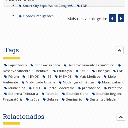
Smart City Expo World Congress
FNP
cidades inteligentes
Mais nesta categoria:
Tags
Capacitação
conexão urbana
Desenvolvimento Econômico
Desenvolvimento Sustentável
Educação
EMDS
Finanças
FNP
Fórum
III EMDS
ISS
IV EMDS
Mais Médicos
Meio
Ambiente
Mobilidade Urbana
Mudanças climáticas
Municipalismo
Municípios
ONU
Pacto Federativo
precatórios
Prefeitos
Reforma Tributária
Reunião
Reunião Geral
Reunião Regional
Preparatória
saúde
Sebrae
Seminário
Sustentabilidade
Relacionados