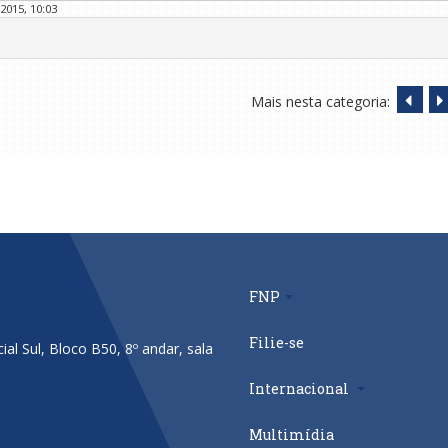
2015, 10:03
Mais nesta categoria:
FNP
Filie-se
al Sul, Bloco B50, 8º andar, sala
Internacional
Multimídia