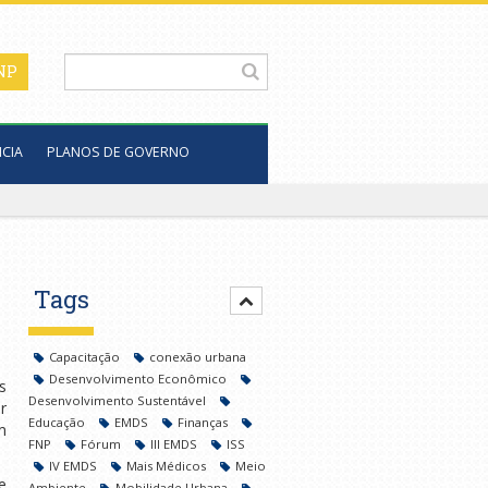
CIA
PLANOS DE GOVERNO
Tags
Capacitação
conexão urbana
Desenvolvimento Econômico
s
Desenvolvimento Sustentável
r
Educação
EMDS
Finanças
m
FNP
Fórum
III EMDS
ISS
IV EMDS
Mais Médicos
Meio
e
Ambiente
Mobilidade Urbana