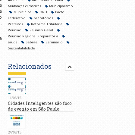
a
Mudanças climáticas
Municipalismo
a
Municípios
ONU
Pacto
o
Federativo
precatórios
,
Prefeitos
Reforma Tributária
Reunião
Reunião Geral
Reunião Regional Preparatória
a
saúde
Sebrae
Seminário
Sustentabilidade
Relacionados
11/05/15
Cidades Inteligentes são foco
de evento em São Paulo
24/08/15