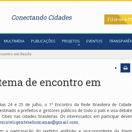
Conectando Cidades
Filie-se
MULTIMÍDIA
PUBLICAÇÕES
PROJETOS
EVENTOS
TRANSPARÊN
encontro em Recife
 tema de encontro em
 dias 24 e 25 de julho, o 1º Encontro da Rede Brasileira de Cidade
stinado a prefeitos e gestores públicos de todo o país e visa debate
Cities nas cidades brasileiras. Os interessados em participar deve
esinteligentesehumanas@gmail.com
.
 a participação do prefeito anfitrião e vice-presidente da Frent