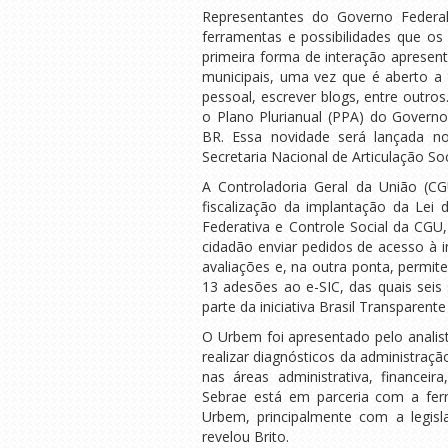
Representantes do Governo Federal
ferramentas e possibilidades que os
primeira forma de interação apresent
municipais, uma vez que é aberto a 
pessoal, escrever blogs, entre outro
o Plano Plurianual (PPA) do Governo
BR. Essa novidade será lançada no
Secretaria Nacional de Articulação Soc
A Controladoria Geral da União (CG
fiscalização da implantação da Lei
Federativa e Controle Social da CGU
cidadão enviar pedidos de acesso à i
avaliações e, na outra ponta, permit
13 adesões ao e-SIC, das quais seis 
parte da iniciativa Brasil Transparent
O Urbem foi apresentado pelo analist
realizar diagnósticos da administraçã
nas áreas administrativa, financeir
Sebrae está em parceria com a ferr
Urbem, principalmente com a legis
revelou Brito.