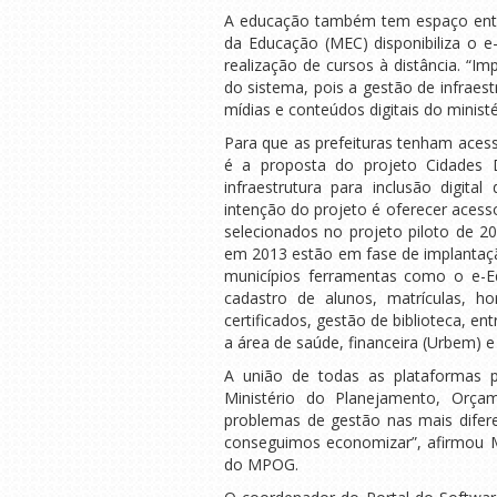
A educação também tem espaço entre 
da Educação (MEC) disponibiliza o e
realização de cursos à distância. “Im
do sistema, pois a gestão de infraes
mídias e conteúdos digitais do ministé
Para que as prefeituras tenham acess
é a proposta do projeto Cidades D
infraestrutura para inclusão digit
intenção do projeto é oferecer acesso
selecionados no projeto piloto de 2
em 2013 estão em fase de implantaçã
municípios ferramentas como o e-E
cadastro de alunos, matrículas, ho
certificados, gestão de biblioteca, e
a área de saúde, financeira (Urbem) e 
A união de todas as plataformas pú
Ministério do Planejamento, Orç
problemas de gestão nas mais difer
conseguimos economizar”, afirmou Ma
do MPOG.