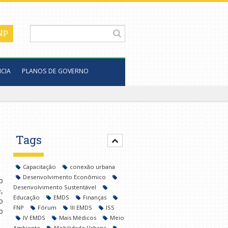
CIA
PLANOS DE GOVERNO
Tags
Capacitação
conexão urbana
Desenvolvimento Econômico
o
Desenvolvimento Sustentável
,
Educação
EMDS
Finanças
o
FNP
Fórum
III EMDS
ISS
o
IV EMDS
Mais Médicos
Meio
Ambiente
Mobilidade Urbana