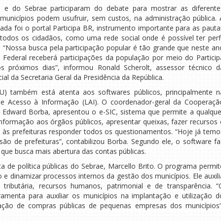
 e do Sebrae participaram do debate para mostrar as diferente
 municípios podem usufruir, sem custos, na administração pública. 
ada foi o portal Participa BR, instrumento importante para as pauta
todos os cidadãos, como uma rede social onde é possível ter perfi
s. “Nossa busca pela participação popular é tão grande que neste an
 Federal receberá participações da população por meio do Particip
s próximos dias”, informou Ronald Scherolt, assessor técnico d
ial da Secretaria Geral da Presidência da República.
U) também está atenta aos softwares públicos, principalmente n
 de Acesso à Informação (LAI). O coordenador-geral da Cooperaçã
, Edward Borba, apresentou o e-SIC, sistema que permite a qualque
nformação aos órgãos públicos, apresentar queixas, fazer recursos 
e às prefeituras responder todos os questionamentos. “Hoje já temo
são de prefeituras”, contabilizou Borba. Segundo ele, o software fa
e que busca mais abertura das contas públicas.
a de política públicas do Sebrae, Marcello Brito. O programa permit
o e dinamizar processos internos da gestão dos municípios. Ele auxili
a, tributária, recursos humanos, patrimonial e de transparência. “
amenta para auxiliar os municípios na implantação e utilização d
lação de compras públicas de pequenas empresas dos municípios”