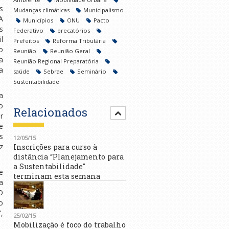
s
Mudanças climáticas
Municipalismo
A
Municípios
ONU
Pacto
s
Federativo
precatórios
l
Prefeitos
Reforma Tributária
o
Reunião
Reunião Geral
a
Reunião Regional Preparatória
a
saúde
Sebrae
Seminário
Sustentabilidade
a
o
Relacionados
r
e
s
12/05/15
z
Inscrições para curso à
distância “Planejamento para
a Sustentabilidade"
e
terminam esta semana
a
O
o
,
25/02/15
Mobilização é foco do trabalho