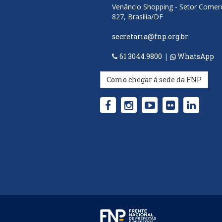
Venâncio Shopping - Setor Comerci
827, Brasília/DF
secretaria@fnp.org.br
61 3044.9800
|
WhatsApp
Como chegar à sede da FNP