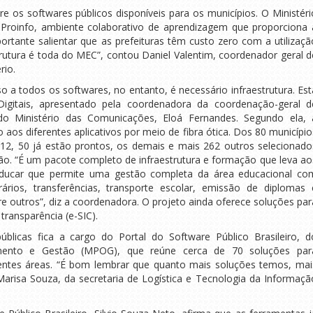
os softwares públicos disponíveis para os municípios. O Ministéri
-Proinfo, ambiente colaborativo de aprendizagem que proporciona 
portante salientar que as prefeituras têm custo zero com a utilizaçã
trutura é toda do MEC”, contou Daniel Valentim, coordenador geral d
rio.
o a todos os softwares, no entanto, é necessário infraestrutura. Est
igitais, apresentado pela coordenadora da coordenação-geral d
al do Ministério das Comunicações, Eloá Fernandes. Segundo ela, 
 aos diferentes aplicativos por meio de fibra ótica. Dos 80 município
012, 50 já estão prontos, os demais e mais 262 outros selecionado
o. “É um pacote completo de infraestrutura e formação que leva ao
ducar que permite uma gestão completa da área educacional co
rários, transferências, transporte escolar, emissão de diplomas 
ntre outros”, diz a coordenadora. O projeto ainda oferece soluções par
transparência (e-SIC).
blicas fica a cargo do Portal do Software Público Brasileiro, d
amento e Gestão (MPOG), que reúne cerca de 70 soluções par
entes áreas. “É bom lembrar que quanto mais soluções temos, mai
risa Souza, da secretaria de Logística e Tecnologia da Informaçã