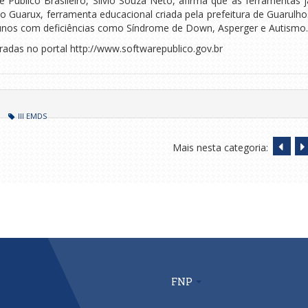
Público Brasileiro, Silvio Souza Neto, afirma que as ferramentas j
 Guarux, ferramenta educacional criada pela prefeitura de Guarulho
alunos com deficiências como Síndrome de Down, Asperger e Autismo.
adas no portal http://www.softwarepublico.gov.br
III EMDS
Mais nesta categoria:
FNP