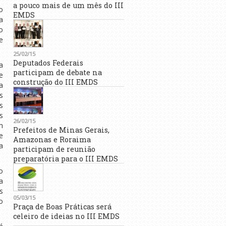
a pouco mais de um mês do III
o
EMDS
a
o
e
25/02/15
Deputados Federais
a
participam de debate na
e
construção do III EMDS
a
s
s
s
26/02/15
m
Prefeitos de Minas Gerais,
e
Amazonas e Roraima
a
participam de reunião
preparatória para o III EMDS
o
a
s
05/03/15
o
Praça de Boas Práticas será
celeiro de ideias no III EMDS