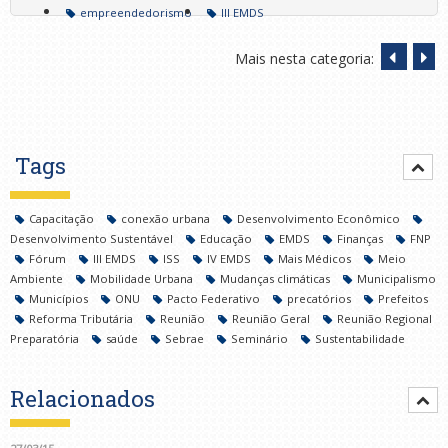
empreendedorismo
III EMDS
Mais nesta categoria:
Tags
Capacitação
conexão urbana
Desenvolvimento Econômico
Desenvolvimento Sustentável
Educação
EMDS
Finanças
FNP
Fórum
III EMDS
ISS
IV EMDS
Mais Médicos
Meio
Ambiente
Mobilidade Urbana
Mudanças climáticas
Municipalismo
Municípios
ONU
Pacto Federativo
precatórios
Prefeitos
Reforma Tributária
Reunião
Reunião Geral
Reunião Regional
Preparatória
saúde
Sebrae
Seminário
Sustentabilidade
Relacionados