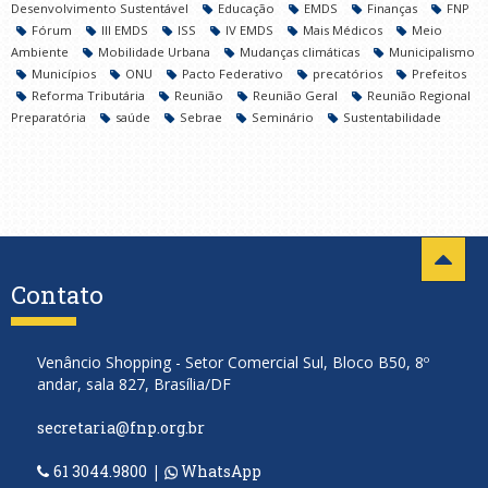
Desenvolvimento Sustentável
Educação
EMDS
Finanças
FNP
Fórum
III EMDS
ISS
IV EMDS
Mais Médicos
Meio
Ambiente
Mobilidade Urbana
Mudanças climáticas
Municipalismo
Municípios
ONU
Pacto Federativo
precatórios
Prefeitos
Reforma Tributária
Reunião
Reunião Geral
Reunião Regional
Preparatória
saúde
Sebrae
Seminário
Sustentabilidade
Contato
Venâncio Shopping - Setor Comercial Sul, Bloco B50, 8º
andar, sala 827, Brasília/DF
secretaria@fnp.org.br
61 3044.9800
|
WhatsApp