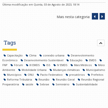
Última modificação em Quinta, 03 de Agosto de 2023, 18:14
Mais nesta categoria:
Tags
Capacitação
Clima
conexão urbana
Desenvolvimento
Econômico
Desenvolvimento Sustentável
Educação
EMDS
FNP
Fórum
III EMDS
ISS
IV EMDS
Mais Médicos
Meio
Ambiente
Mobilidade Urbana
Mudanças climáticas
Municipalismo
Municípios
ONU
Pacto Federativo
precatórios
Prefeitos
Reforma Tributária
Reunião
Reunião Geral
Reunião Regional
Preparatória
saúde
Sebrae
Seminário
Sustentabilidade