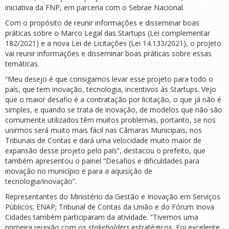
iniciativa da FNP, em parceria com o Sebrae Nacional.
Com o propósito de reunir informações e disseminar boas
práticas sobre o Marco Legal das Startups (Lei complementar
182/2021) e a nova Lei de Licitações (Lei 14.133/2021), o projeto
vai reunir informações e disseminar boas práticas sobre essas
temáticas.
“Meu desejo é que consigamos levar esse projeto para todo o
país, que tem inovação, tecnologia, incentivos às Startups. Vejo
que o maior desafio é a contratação por licitação, o que já não é
simples, e quando se trata de inovação, de modelos que não são
comumente utilizados têm muitos problemas, portanto, se nos
unirmos será muito mais fácil nas Câmaras Municipais, nos
Tribunais de Contas e dará uma velocidade muito maior de
expansão desse projeto pelo país”, destacou o prefeito, que
também apresentou o painel “Desafios e dificuldades para
inovação no município e para a aquisição de
tecnologia/inovação”.
Representantes do Ministério da Gestão e Inovação em Serviços
Públicos; ENAP; Tribunal de Contas da União e do Fórum Inova
Cidades também participaram da atividade. “Tivemos uma
primeira reunião com os
stakeholders
estratégicos. Foi excelente