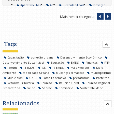
Aplicativo EMDS
App
Sustentabilidade
Inovação
Mais nesta categoria:
Tags
Capacitação
conexão urbana
Desenvolvimento Econômico
Desenvolvimento Sustentável
Educação
EMDS
Finanças
FNP
Fórum
III EMDS
ISS
IV EMDS
Mais Médicos
Meio
Ambiente
Mobilidade Urbana
Mudanças climáticas
Municipalismo
Municípios
ONU
Pacto Federativo
precatórios
Prefeitos
Reforma Tributária
Reunião
Reunião Geral
Reunião Regional
Preparatória
saúde
Sebrae
Seminário
Sustentabilidade
Relacionados