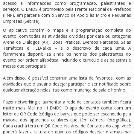
acesso a informações como programação, palestrantes e
serviços. O EMDS é promovido pela Frente Nacional de Prefeitos
(FNP), em parceria com o Serviço de Apoio às Micro e Pequenas
Empresas (Sebrae).
O aplicativo contém o mapa e a programação completa do
evento, com todas as atividades divididas por data ou categoria:
Arena de Diálogos (AR), Boas Práticas, Eventos Parceiros, Salas
Temáticas e TED-alike – e o descritivo de cada uma. A
ferramenta disponibiliza ainda os nomes dos palestrantes do
evento por ordem alfabética, incluindo o currículo e as palestras e
mesas que participará.
Além disso, é possível construir uma lista de favoritos, com as
atividades que o usuário desejar participar e ser notificado sobre
qualquer alteração nelas, tais como mudança de sala e horário.
Fazer networking e aumentar a rede de contatos também ficará
muito mais fácil no III EMDS. O app do evento conta com um
leitor de QR Code (código de barras que pode ser escaneado pela
maioria dos aparelhos celulares que têm câmera fotográfica).
Cada crachá terá um QR Code. Na área de Contatos do app, você
poderá fazer a leitura de quantos códigos desejar e armazenar