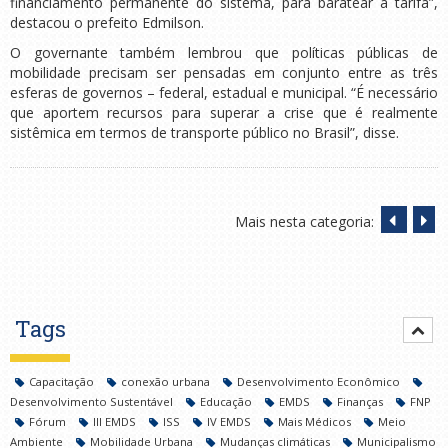
financiamento permanente do sistema, para baratear a tarifa”,
destacou o prefeito Edmilson.
O governante também lembrou que políticas públicas de
mobilidade precisam ser pensadas em conjunto entre as três
esferas de governos – federal, estadual e municipal. “É necessário
que aportem recursos para superar a crise que é realmente
sistêmica em termos de transporte público no Brasil”, disse.
Mais nesta categoria:
Tags
Capacitação
conexão urbana
Desenvolvimento Econômico
Desenvolvimento Sustentável
Educação
EMDS
Finanças
FNP
Fórum
III EMDS
ISS
IV EMDS
Mais Médicos
Meio
Ambiente
Mobilidade Urbana
Mudanças climáticas
Municipalismo