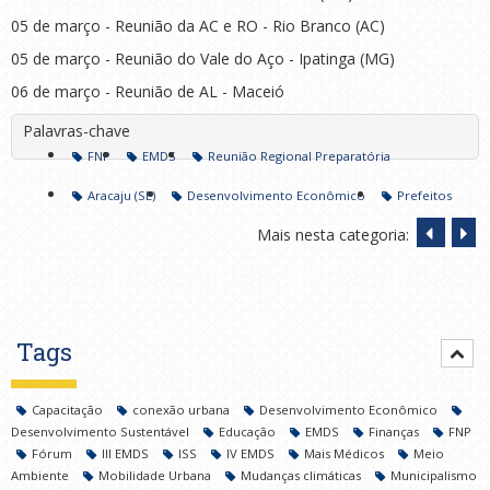
05 de março - Reunião da AC e RO - Rio Branco (AC)
05 de março - Reunião do Vale do Aço - Ipatinga (MG)
06 de março - Reunião de AL - Maceió
Palavras-chave
FNP
EMDS
Reunião Regional Preparatória
Aracaju (SE)
Desenvolvimento Econômico
Prefeitos
Mais nesta categoria:
Tags
Capacitação
conexão urbana
Desenvolvimento Econômico
Desenvolvimento Sustentável
Educação
EMDS
Finanças
FNP
Fórum
III EMDS
ISS
IV EMDS
Mais Médicos
Meio
Ambiente
Mobilidade Urbana
Mudanças climáticas
Municipalismo