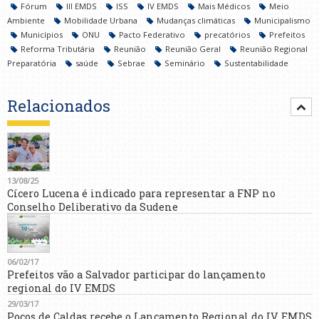
Fórum
III EMDS
ISS
IV EMDS
Mais Médicos
Meio
Ambiente
Mobilidade Urbana
Mudanças climáticas
Municipalismo
Municípios
ONU
Pacto Federativo
precatórios
Prefeitos
Reforma Tributária
Reunião
Reunião Geral
Reunião Regional
Preparatória
saúde
Sebrae
Seminário
Sustentabilidade
Relacionados
13/08/25
Cícero Lucena é indicado para representar a FNP no
Conselho Deliberativo da Sudene
06/02/17
Prefeitos vão a Salvador participar do lançamento
regional do IV EMDS
29/03/17
Poços de Caldas recebe o Lançamento Regional do IV EMDS