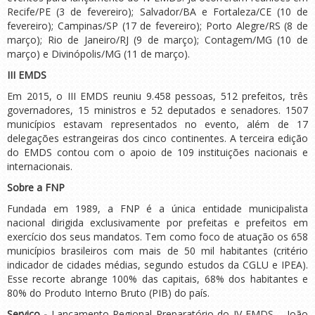
Recife/PE (3 de fevereiro); Salvador/BA e Fortaleza/CE (10 de
fevereiro); Campinas/SP (17 de fevereiro); Porto Alegre/RS (8 de
março); Rio de Janeiro/RJ (9 de março); Contagem/MG (10 de
março) e Divinópolis/MG (11 de março).
III EMDS
Em 2015, o III EMDS reuniu 9.458 pessoas, 512 prefeitos, três
governadores, 15 ministros e 52 deputados e senadores. 1507
municípios estavam representados no evento, além de 17
delegações estrangeiras dos cinco continentes. A terceira edição
do EMDS contou com o apoio de 109 instituições nacionais e
internacionais.
Sobre a FNP
Fundada em 1989, a FNP é a única entidade municipalista
nacional dirigida exclusivamente por prefeitas e prefeitos em
exercício dos seus mandatos. Tem como foco de atuação os 658
municípios brasileiros com mais de 50 mil habitantes (critério
indicador de cidades médias, segundo estudos da CGLU e IPEA).
Esse recorte abrange 100% das capitais, 68% dos habitantes e
80% do Produto Interno Bruto (PIB) do país.
Serviço -
Lançamento Regional Preparatório do IV EMDS – João