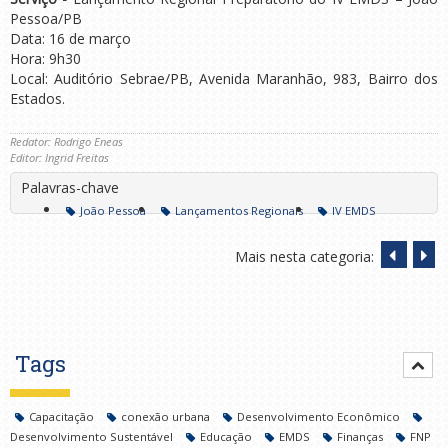
Pessoa/PB
Data: 16 de março
Hora: 9h30
Local: Auditório Sebrae/PB, Avenida Maranhão, 983, Bairro dos
Estados.
Redator: Rodrigo Eneas
Editor: Ingrid Freitas
Palavras-chave
João Pessoa
Lançamentos Regionais
IV EMDS
Mais nesta categoria:
Tags
Capacitação
conexão urbana
Desenvolvimento Econômico
Desenvolvimento Sustentável
Educação
EMDS
Finanças
FNP