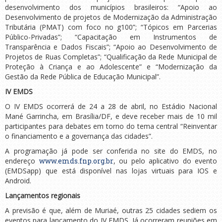
desenvolvimento dos municípios brasileiros: “Apoio ao
Desenvolvimento de projetos de Modernização da Administração
Tributária (PMAT) com foco no g100”; “Tópicos em Parcerias
Público-Privadas”; “Capacitação em Instrumentos de
Transparência e Dados Fiscais”; “Apoio ao Desenvolvimento de
Projetos de Ruas Completas”; “Qualificação da Rede Municipal de
Proteção à Criança e ao Adolescente” e “Modernização da
Gestão da Rede Pública de Educação Municipal”.
IV EMDS
O IV EMDS ocorrerá de 24 a 28 de abril, no Estádio Nacional
Mané Garrincha, em Brasília/DF, e deve receber mais de 10 mil
participantes para debates em torno do tema central “Reinventar
o financiamento e a governança das cidades”.
A programação já pode ser conferida no site do EMDS, no
endereço
www.emds.fnp.org.br
, ou pelo aplicativo do evento
(EMDSapp) que está disponível nas lojas virtuais para IOS e
Android.
Lançamentos regionais
A previsão é que, além de Muriaé, outras 25 cidades sediem os
eventos para lançamento do IV EMDS. Já ocorreram reuniões em