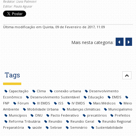
Redator: Livia Palmieri
Editor: Paula Aguiar
Última modificação em Quinta, 09 de Fevereiro de 2017, 11:09
Mais nesta categoria:
Tags
Capacitação
Clima
conexão urbana
Desenvolvimento
Econômico
Desenvolvimento Sustentável
Educação
EMDS
FNP
Fórum
III EMDS
ISS
IV EMDS
Mais Médicos
Meio
Ambiente
Mobilidade Urbana
Mudanças climáticas
Municipalismo
Municípios
ONU
Pacto Federativo
precatórios
Prefeitos
Reforma Tributária
Reunião
Reunião Geral
Reunião Regional
Preparatória
saúde
Sebrae
Seminário
Sustentabilidade